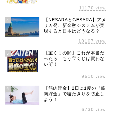
11170
view
【NESARAとGESARA】アメ
4
リカ発、新金融システムが実
現すると日本はどうなる？
10107
view
【宝くじの闇】これが本当だ
5
ったら、もう宝くじは買わな
いぞ！
9610
view
【筋肉貯金】2日に1度の『筋
6
肉貯金』で寝たきりを防止し
よう！
6730
view