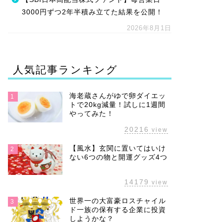
3000円ずつ2年半積み立てた結果を公開！
2026年8月1日
人気記事ランキング
海老蔵さんがゆで卵ダイエッ
1
トで20kg減量！試しに1週間
やってみた！
20216
view
【風水】玄関に置いてはいけ
2
ない6つの物と開運グッズ4つ
14179
view
世界一の大富豪ロスチャイル
3
ド一族の保有する企業に投資
しようかな？