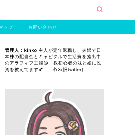
マップ
お問い合わせ
管理人：kinko
主人が定年退職し、夫婦で日
本株の配当金とキャピタルで生活費を捻出中
のアラフィフ主婦😊 株初心者の妹と娘に投
資を教えてます💕 👍
X(旧twitter)