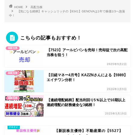
HOME
高配当株
【気になる銘柄】キャッシュリッチの【9341】GENOVAは1年で株価1/3へ急落
中！
こちらの記事もおすすめ！
高配当株
【7523】アールビバンを売却！売却益で次の高配
当株を狙う！
2025年9月2日
高配当株
【日経マネー4月号】KAZZNさんによる【5989】
エイチワン分析！
2026年3月9日
高配当株
【連続増配銘柄】配当利回り5％以上で10期以上
連続増配の財務健全な3銘柄！
2025年5月19日
【新設株主優待】不動産業の【5527】