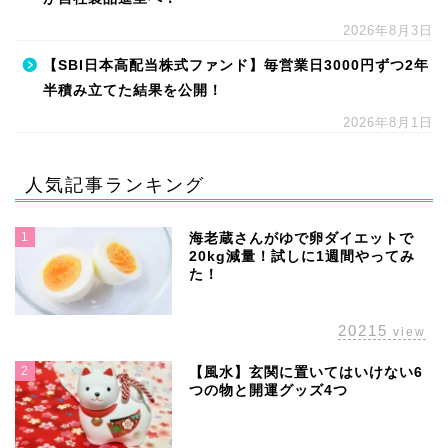
2026年8月3日
【SBI日本高配当株式ファンド】毎営業日3000円ずつ2年
半積み立てた結果を公開！
2026年8月1日
人気記事ランキング
1
海老蔵さんがゆで卵ダイエットで
20kg減量！試しに1週間やってみ
た！
20215
view
2
【風水】玄関に置いてはいけない6
つの物と開運グッズ4つ