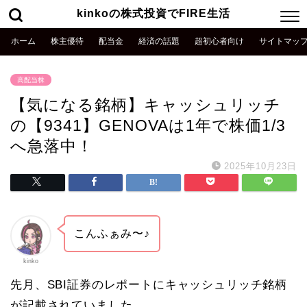
kinkoの株式投資でFIRE生活
ホーム
株主優待
配当金
経済の話題
超初心者向け
サイトマッ
高配当株
【気になる銘柄】キャッシュリッチ
の【9341】GENOVAは1年で株価1/3
へ急落中！
2025年10月23日
こんふぁみ〜♪
kinko
先月、SBI証券のレポートにキャッシュリッチ銘柄
が記載されていました。