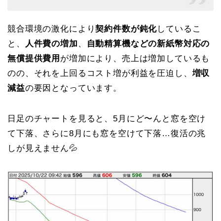
競合環境の激化により
契約件数が鈍化
しているこ
と、
人件費の増加
、
自動精算機などの新紙幣対応の
無償提供費用
が増加により、売上は増加しているも
のの、それを上回るコスト増が利益を圧迫し、
増収
減益
の要因となっています。
日足のチャートを見ると、5月にど〜んと窓を空け
て下落、さらに8月にも窓を空けて下落…復活の兆
しが見えません💦