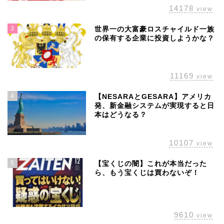
14178
view
3
世界一の大富豪ロスチャイルド一族
の保有する企業に投資しようかな？
11169
view
4
【NESARAとGESARA】アメリカ
発、新金融システムが実現すると日
本はどうなる？
10107
view
5
【宝くじの闇】これが本当だった
ら、もう宝くじは買わないぞ！
ホーム
株主優待
9610
view