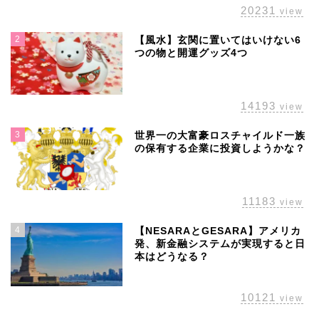
20231
view
2
【風水】玄関に置いてはいけない6
つの物と開運グッズ4つ
14193
view
3
世界一の大富豪ロスチャイルド一族
の保有する企業に投資しようかな？
11183
view
4
【NESARAとGESARA】アメリカ
発、新金融システムが実現すると日
本はどうなる？
10121
view