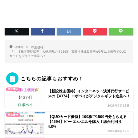
HOME
株主優待
【株主優待拡充】大幅増配の【6365】電業社機械製作所が3年以上保有でQUO
カードをプラスで進呈へ！
こちらの記事もおすすめ！
株主優待
【新設株主優待】インターネット決算代行サービ
スの【4374】ロボペイがデジタルギフト進呈へ！
2026年3月12日
株主優待
【QUOカード優待】100株で1500円分もらえる
【4694】ビー•エム•エルを購入！総合利回り
4.8%!
2024年6月12日