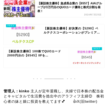
株主優待
【新設株主優待】急成長企業の【6557】AIAIグル
ープが3万円分のQUOカード優待と株式分割を発
表！
2024年7月25日
【新設株主優待】好決算の【5290】ベ
ルテクスコーポレーションがプレミア...
【新設株主優待】100株でQUOカード
2000円分の【6545】IIFを...
管理人：kinko
主人が定年退職し、夫婦で日本株の配当金
とキャピタルで生活費を捻出中のアラフィフ主婦😊 株初
心者の妹と娘に投資を教えてます💕 👍
X(旧twitter)