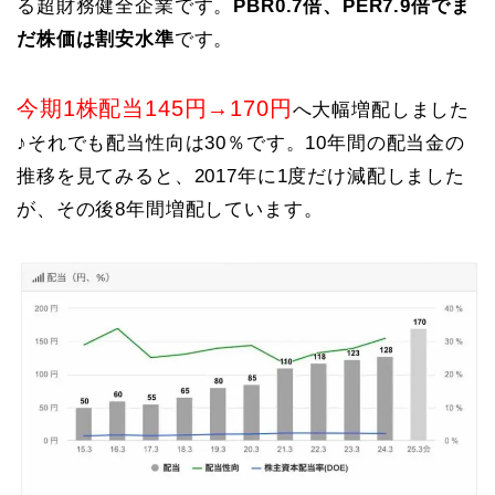
る超財務健全企業です。
PBR0.7倍、PER7.9倍でま
だ株価は割安水準
です。
今期1株配当145円→170円
へ大幅増配しました
♪それでも配当性向は30％です。10年間の配当金の
推移を見てみると、2017年に1度だけ減配しました
が、その後8年間増配しています。