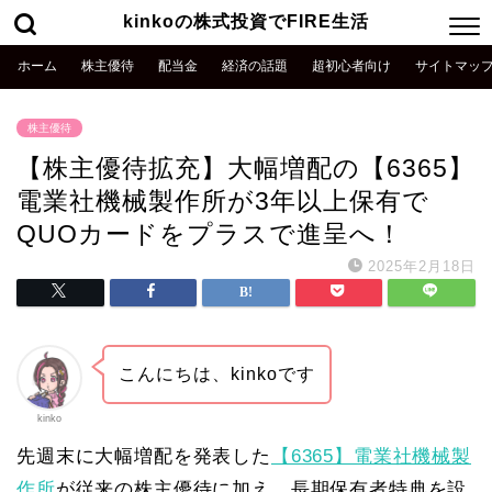
kinkoの株式投資でFIRE生活
ホーム
株主優待
配当金
経済の話題
超初心者向け
サイトマッ
株主優待
【株主優待拡充】大幅増配の【6365】
電業社機械製作所が3年以上保有で
QUOカードをプラスで進呈へ！
2025年2月18日
こんにちは、kinkoです
kinko
先週末に大幅増配を発表した
【6365】電業社機械製
作所
が従来の株主優待に加え、長期保有者特典を設