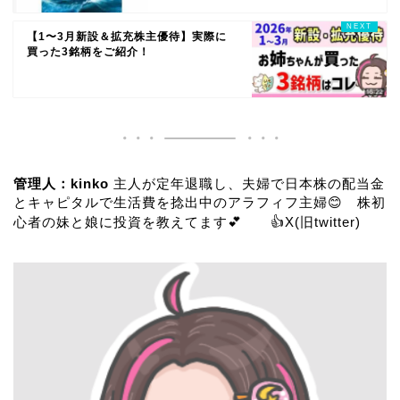
【1〜3月新設＆拡充株主優待】実際に
買った3銘柄をご紹介！
管理人：kinko
主人が定年退職し、夫婦で日本株の配当金
とキャピタルで生活費を捻出中のアラフィフ主婦😊 株初
心者の妹と娘に投資を教えてます💕 👍
X(旧twitter)