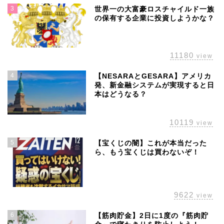
3
世界一の大富豪ロスチャイルド一族
の保有する企業に投資しようかな？
11180
view
4
【NESARAとGESARA】アメリカ
発、新金融システムが実現すると日
本はどうなる？
10119
view
5
【宝くじの闇】これが本当だった
ら、もう宝くじは買わないぞ！
ホーム
株主優待
9622
view
配当金
6
【筋肉貯金】2日に1度の『筋肉貯