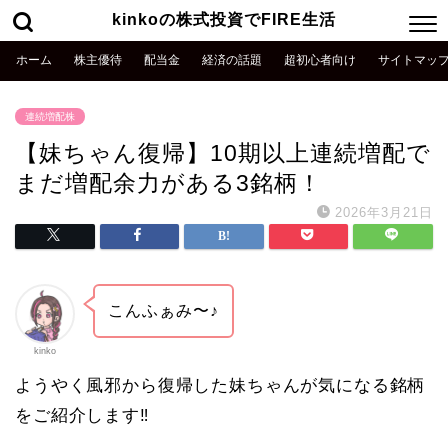
kinkoの株式投資でFIRE生活
ホーム
株主優待
配当金
経済の話題
超初心者向け
サイトマッ
連続増配株
【妹ちゃん復帰】10期以上連続増配で
まだ増配余力がある3銘柄！
2026年3月21日
こんふぁみ〜♪
kinko
ようやく風邪から復帰した妹ちゃんが気になる銘柄
をご紹介します‼️