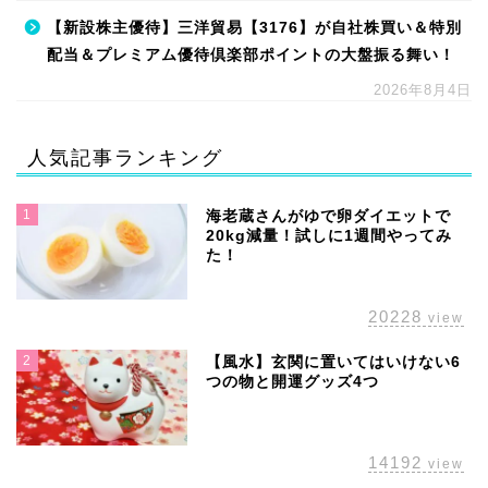
【新設株主優待】三洋貿易【3176】が自社株買い＆特別
配当＆プレミアム優待倶楽部ポイントの大盤振る舞い！
2026年8月4日
人気記事ランキング
1
海老蔵さんがゆで卵ダイエットで
20kg減量！試しに1週間やってみ
た！
20228
view
2
【風水】玄関に置いてはいけない6
つの物と開運グッズ4つ
14192
view