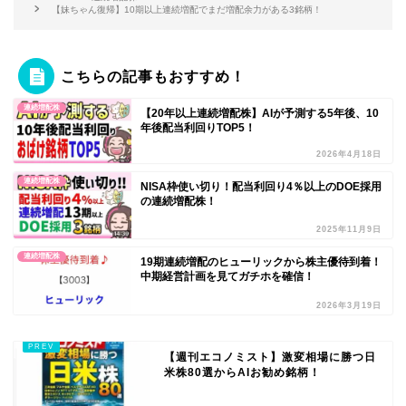
【妹ちゃん復帰】10期以上連続増配でまだ増配余力がある3銘柄！
こちらの記事もおすすめ！
連続増配株
【20年以上連続増配株】AIが予測する5年後、10
年後配当利回りTOP5！
2026年4月18日
連続増配株
NISA枠使い切り！配当利回り4％以上のDOE採用
の連続増配株！
2025年11月9日
連続増配株
19期連続増配のヒューリックから株主優待到着！
中期経営計画を見てガチホを確信！
2026年3月19日
【週刊エコノミスト】激変相場に勝つ日
米株80選からAIお勧め銘柄！