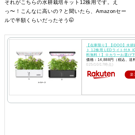
それがこちらの水耕栽培キット12株用です。え
っ〜！こんなに高いの？と聞いたら、Amazonセー
ルで半額くらいだったそう🤭
【在庫限り】【iDOO】水
ト 12株用 LEDライト付き I
料無料！】※カラーお選び
価格：14,888円（税込、送
025/10/17時点)
楽