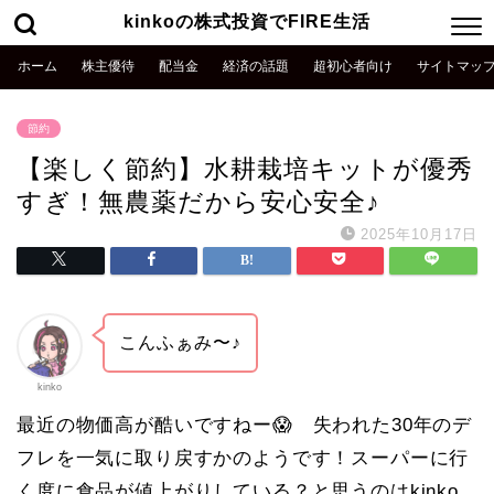
kinkoの株式投資でFIRE生活
ホーム
株主優待
配当金
経済の話題
超初心者向け
サイトマッ
節約
【楽しく節約】水耕栽培キットが優秀
すぎ！無農薬だから安心安全♪
2025年10月17日
こんふぁみ〜♪
kinko
最近の物価高が酷いですねー😱 失われた30年のデ
フレを一気に取り戻すかのようです！スーパーに行
く度に食品が値上がりしている？と思うのはkinko