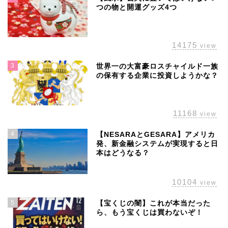
つの物と開運グッズ4つ
14175
view
3
世界一の大富豪ロスチャイルド一族
の保有する企業に投資しようかな？
11168
view
4
【NESARAとGESARA】アメリカ
発、新金融システムが実現すると日
本はどうなる？
10104
view
5
【宝くじの闇】これが本当だった
ら、もう宝くじは買わないぞ！
ホーム