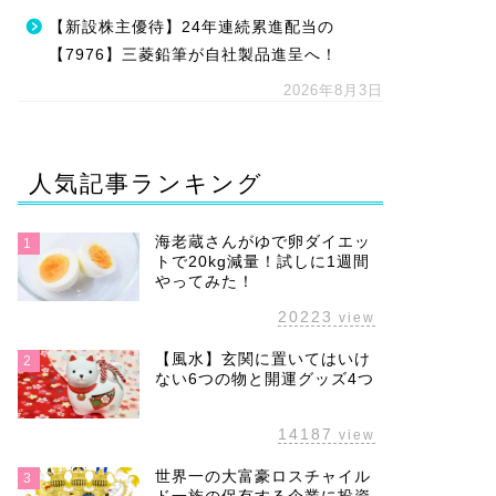
【新設株主優待】24年連続累進配当の
【7976】三菱鉛筆が自社製品進呈へ！
2026年8月3日
人気記事ランキング
海老蔵さんがゆで卵ダイエッ
1
トで20kg減量！試しに1週間
やってみた！
20223
view
【風水】玄関に置いてはいけ
2
ない6つの物と開運グッズ4つ
14187
view
世界一の大富豪ロスチャイル
3