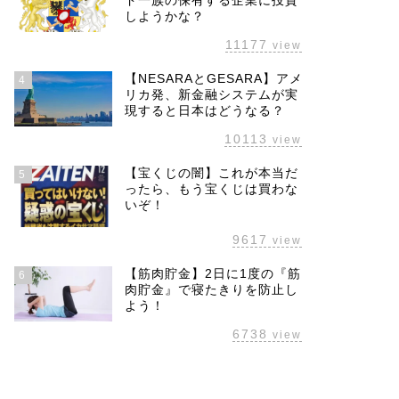
ド一族の保有する企業に投資
しようかな？
11177
view
【NESARAとGESARA】アメ
4
リカ発、新金融システムが実
現すると日本はどうなる？
10113
view
【宝くじの闇】これが本当だ
5
ったら、もう宝くじは買わな
いぞ！
9617
view
【筋肉貯金】2日に1度の『筋
6
肉貯金』で寝たきりを防止し
よう！
6738
view