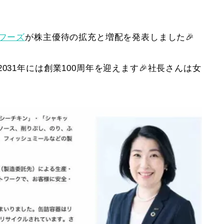
もフーズ
が株主優待の拡充と増配を発表しました🎉
031年には創業100周年を迎えます🎉社長さんは女