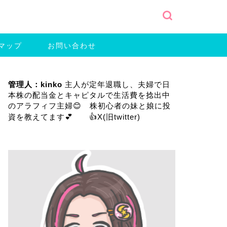
マップ
お問い合わせ
管理人：kinko
主人が定年退職し、夫婦で日
本株の配当金とキャピタルで生活費を捻出中
のアラフィフ主婦😊 株初心者の妹と娘に投
資を教えてます💕 👍
X(旧twitter)