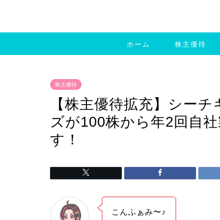
ホーム
株主優待
株主優待
【株主優待拡充】シーチキ
ズが100株から年2回自
す！
こんふぁみ〜♪