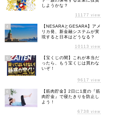
ド一族の保有する企業に投資
しようかな？
11177
view
【NESARAとGESARA】アメ
4
リカ発、新金融システムが実
現すると日本はどうなる？
10113
view
【宝くじの闇】これが本当だ
5
ったら、もう宝くじは買わな
いぞ！
9617
view
【筋肉貯金】2日に1度の『筋
6
肉貯金』で寝たきりを防止し
よう！
6738
view