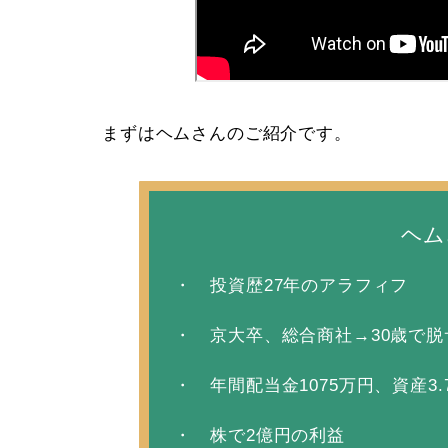
まずはヘムさんのご紹介です。
ヘム
・ 投資歴27年のアラフィフ
・ 京大卒、総合商社→30歳で脱
・ 年間配当金1075万円、資産3.
・ 株で2億円の利益