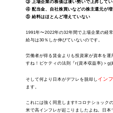
③ 上場企業の株価は凄い勢いで上昇してい
④ 配当金、自社株買いなどの株主還元が
⑤ 給料はほとんど増えていない
1991年〜2022年の32年間で上場企業の
給与は30％しか伸びていないのです。
労働者が得る賃金よりも投資家が資本を運
すね！ピケティの法則『r(資本収益率)＞g
イン
そして何より日本がデフレを脱却し
ます。
これには強く同意します‼️コロナショック
米で高インフレが起こりましたよね。日本で