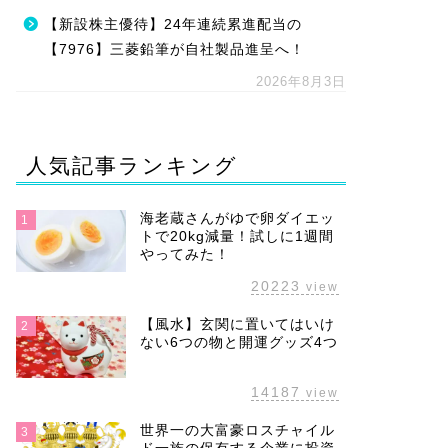
【新設株主優待】24年連続累進配当の
【7976】三菱鉛筆が自社製品進呈へ！
2026年8月3日
人気記事ランキング
海老蔵さんがゆで卵ダイエッ
1
トで20kg減量！試しに1週間
やってみた！
20223
view
【風水】玄関に置いてはいけ
2
ない6つの物と開運グッズ4つ
14187
view
世界一の大富豪ロスチャイル
3