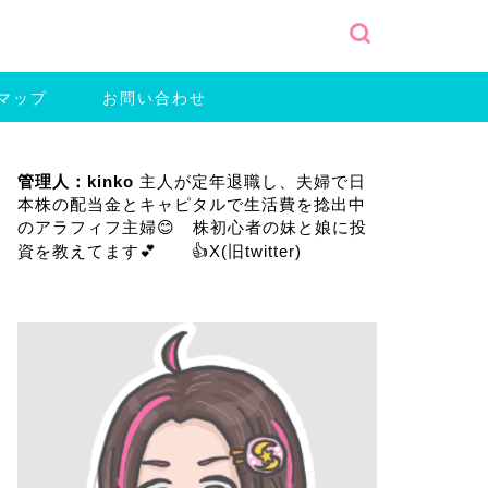
マップ
お問い合わせ
管理人：kinko
主人が定年退職し、夫婦で日
本株の配当金とキャピタルで生活費を捻出中
のアラフィフ主婦😊 株初心者の妹と娘に投
資を教えてます💕 👍
X(旧twitter)