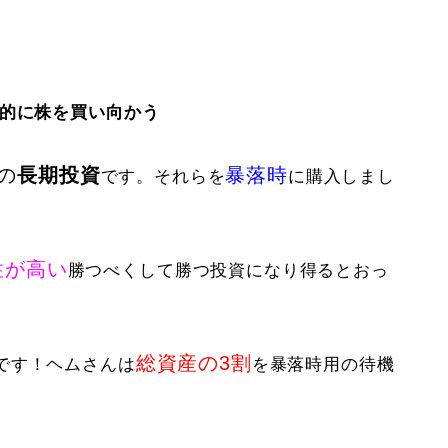
画的に株を買い向かう
の
長期投資
暴落時
です。それらを
に購入しまし
性が高い
勝つべくして勝つ投資になり得るとおっ
総資産の3割
です！ヘムさんは
を暴落時用の待機