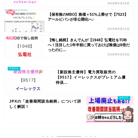
2026年5月22日
TOB
【保有株のMBO】株価＋51%上乗せで【7523】
アールビバンが非公開化へ♪
2025年8月31日
TOB
【悔し銘柄】きんでんが【1948】弘電社をTOB
へ！注目した1年半前に買っておけば株価は8倍だ
ったのに…
2026年5月29日
【新設株主優待】電力買取販売の
【9517】イーレックスがプレミアム優
待倶...
JPXの「改善期間該当銘柄」について詳
しく解説！