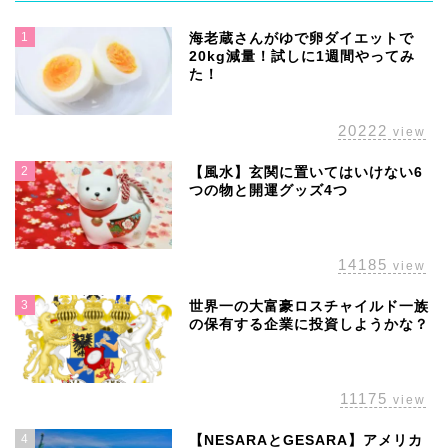
1
海老蔵さんがゆで卵ダイエットで
20kg減量！試しに1週間やってみ
た！
20222
view
2
【風水】玄関に置いてはいけない6
つの物と開運グッズ4つ
14185
view
3
世界一の大富豪ロスチャイルド一族
の保有する企業に投資しようかな？
11175
view
4
【NESARAとGESARA】アメリカ