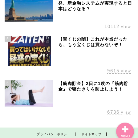
発、新金融システムが実現すると日
本はどうなる？
10112
view
5
【宝くじの闇】これが本当だった
ら、もう宝くじは買わないぞ！
ホーム
株主優待
9615
view
配当金
6
【筋肉貯金】2日に1度の『筋肉貯
金』で寝たきりを防止しよう！
経済の話題
6736
view
プライバシーポリシー
サイトマップ
MENU