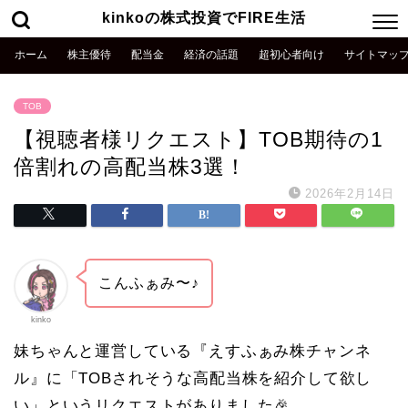
kinkoの株式投資でFIRE生活
ホーム
株主優待
配当金
経済の話題
超初心者向け
サイトマッ
TOB
【視聴者様リクエスト】TOB期待の1
倍割れの高配当株3選！
2026年2月14日
こんふぁみ〜♪
kinko
妹ちゃんと運営している『えすふぁみ株チャンネ
ル』に「TOBされそうな高配当株を紹介して欲し
い」というリクエストがありました🎉