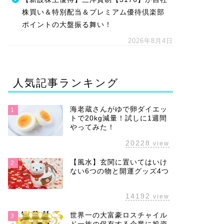
株買い＆特別配当＆プレミアム優待倶楽部
ポイントの大盤振る舞い！
2026年8月4日
人気記事ランキング
海老蔵さんがゆで卵ダイエッ
1
トで20kg減量！試しに1週間
やってみた！
20228
view
【風水】玄関に置いてはいけ
2
ない6つの物と開運グッズ4つ
14192
view
世界一の大富豪ロスチャイル
3