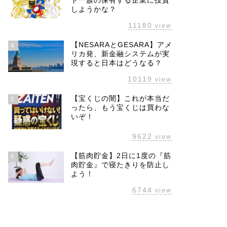
ド一族の保有する企業に投資
しようかな？
11180
view
【NESARAとGESARA】アメ
4
リカ発、新金融システムが実
現すると日本はどうなる？
10119
view
【宝くじの闇】これが本当だ
5
ったら、もう宝くじは買わな
いぞ！
9622
view
【筋肉貯金】2日に1度の『筋
6
肉貯金』で寝たきりを防止し
よう！
6744
view