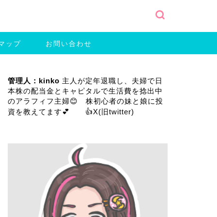
マップ
お問い合わせ
管理人：kinko
主人が定年退職し、夫婦で日
本株の配当金とキャピタルで生活費を捻出中
のアラフィフ主婦😊 株初心者の妹と娘に投
資を教えてます💕 👍
X(旧twitter)