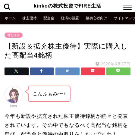
kinkoの株式投資でFIRE生活
ホーム
株主優待
配当金
経済の話題
超初心者向け
サイトマッ
株主優待
【新設＆拡充株主優待】実際に購入し
た高配当4銘柄
2026年6月27日
こんふぁみ〜♪
kinko
今年も新設や拡充された株主優待銘柄が続々と発表
されています。その中でもなるべく高配当な銘柄を
選び、配当金と優待の両取りをしたいですね！