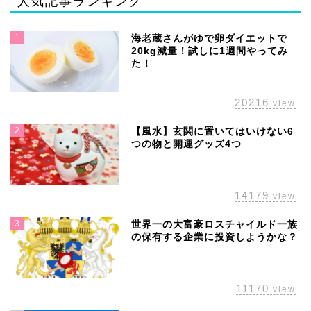
人気記事ランキング
1
海老蔵さんがゆで卵ダイエットで
20kg減量！試しに1週間やってみ
た！
20216
view
2
【風水】玄関に置いてはいけない6
つの物と開運グッズ4つ
14179
view
3
世界一の大富豪ロスチャイルド一族
の保有する企業に投資しようかな？
11170
view