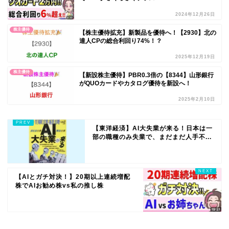
2024年12月26日
株主優待
【株主優待拡充】新製品を優待へ！【2930】北の
達人CPの総合利回り74%！？
2025年12月19日
株主優待
【新設株主優待】PBR0.3倍の【8344】山形銀行
がQUOカードやカタログ優待を新設へ！
2025年2月10日
【東洋経済】AI大失業が来る！日本は一
部の職種のみ失業で、まだまだ人手不...
【AIとガチ対決！】20期以上連続増配
株でAIお勧め株vs私の推し株