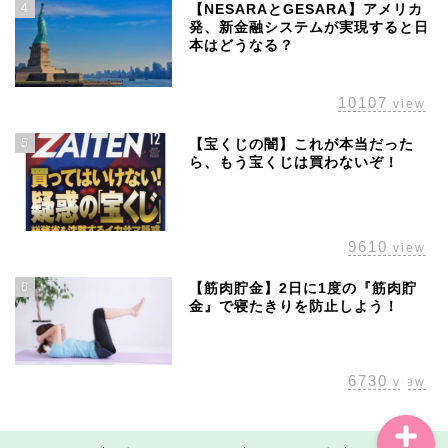
4
【NESARAとGESARA】アメリカ
発、新金融システムが実現すると日
本はどうなる？
10107
view
5
【宝くじの闇】これが本当だった
ら、もう宝くじは買わないぞ！
ホーム
株主優待
9610
view
配当金
6
【筋肉貯金】2日に1度の『筋肉貯
金』で寝たきりを防止しよう！
経済の話題
6730
view