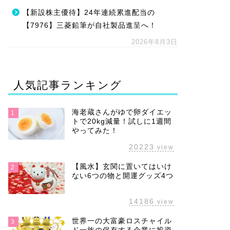
【新設株主優待】24年連続累進配当の
【7976】三菱鉛筆が自社製品進呈へ！
2026年8月3日
人気記事ランキング
海老蔵さんがゆで卵ダイエッ
1
トで20kg減量！試しに1週間
やってみた！
20223
view
【風水】玄関に置いてはいけ
2
ない6つの物と開運グッズ4つ
14186
view
世界一の大富豪ロスチャイル
3