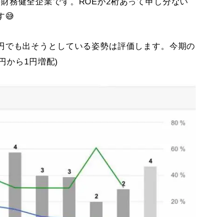
の財務健全企業です。ROEが2桁あって申し分ない
😅
円でも出そうとしている姿勢は評価します。今期の
5円から1円増配)