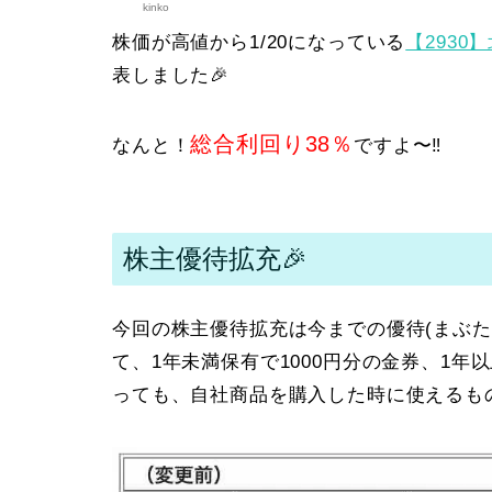
kinko
株価が高値から1/20になっている
【293
表しました🎉
総合利回り38％
なんと！
ですよ〜‼️
株主優待拡充🎉
今回の株主優待拡充は今までの優待(まぶ
て、1年未満保有で1000円分の金券、1年
っても、自社商品を購入した時に使えるもの