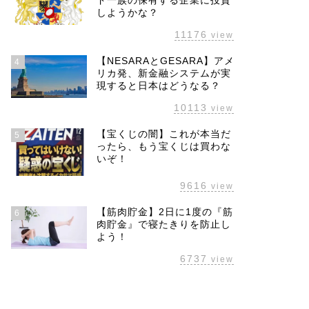
ド一族の保有する企業に投資
しようかな？
11176
view
【NESARAとGESARA】アメ
4
リカ発、新金融システムが実
現すると日本はどうなる？
10113
view
【宝くじの闇】これが本当だ
5
ったら、もう宝くじは買わな
いぞ！
9616
view
【筋肉貯金】2日に1度の『筋
6
肉貯金』で寝たきりを防止し
よう！
6737
view