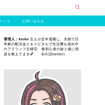
マップ
お問い合わせ
管理人：kinko
主人が定年退職し、夫婦で日
本株の配当金とキャピタルで生活費を捻出中
のアラフィフ主婦😊 株初心者の妹と娘に投
資を教えてます💕 👍
X(旧twitter)