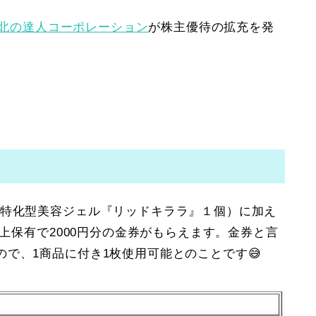
0】北の達人コーポレーション
が株主優待の拡充を発
た特化型美容ジェル『リッドキララ』１個）に加え
以上保有で2000円分の金券がもらえます。金券と言
で、1商品に付き1枚使用可能とのことです😅