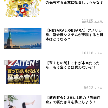
の保有する企業に投資しようかな？
11180
view
4
【NESARAとGESARA】アメリカ
発、新金融システムが実現すると日
本はどうなる？
10118
view
5
【宝くじの闇】これが本当だった
ら、もう宝くじは買わないぞ！
ホーム
株主優待
9622
view
配当金
6
【筋肉貯金】2日に1度の『筋肉貯
金』で寝たきりを防止しよう！