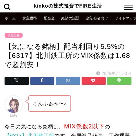
kinkoの株式投資でFIRE生活
ホーム
株主優待
配当金
経済の話題
超初心者向け
サイトマッ
高配当株
【気になる銘柄】配当利回り5.5%の
【6317】北川鉄工所のMIX係数は1.68
で超割安！
2025年7月30日
こんふぁみ〜♪
kinko
MIX係数2以下
今日の気になる銘柄は、
の
【6317】北川鉄工所
です。金属部品鋳造、工作機器