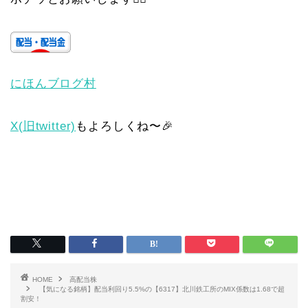
にほんブログ村
X(旧twitter)
もよろしくね〜🎉
HOME
高配当株
【気になる銘柄】配当利回り5.5%の【6317】北川鉄工所のMIX係数は1.68で超
割安！