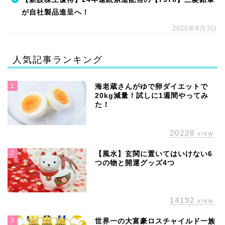
が自社製品進呈へ！
2026年8月3日
人気記事ランキング
1
海老蔵さんがゆで卵ダイエットで
20kg減量！試しに1週間やってみ
た！
20228
view
2
【風水】玄関に置いてはいけない6
つの物と開運グッズ4つ
14192
view
3
世界一の大富豪ロスチャイルド一族