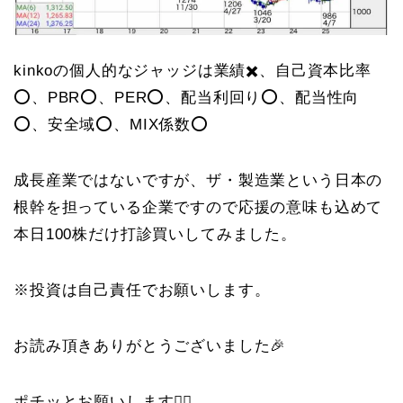
kinkoの個人的なジャッジは業績✖️、自己資本比率
⭕️、PBR⭕️、PER⭕️、配当利回り⭕️、配当性向
⭕️、安全域⭕️、MIX係数⭕️
成長産業ではないですが、ザ・製造業という日本の
根幹を担っている企業ですので応援の意味も込めて
本日100株だけ打診買いしてみました。
※投資は自己責任でお願いします。
お読み頂きありがとうございました🎉
ポチッとお願いします🙇‍♀️