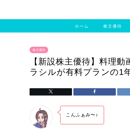
ホーム
株主優待
株主優待
【新設株主優待】料理動画
ラシルが有料プランの1
こんふぁみ〜♪