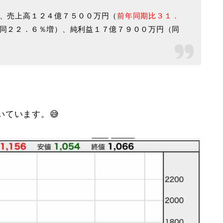
、売上高１２４億７５００万円（
前年同期比３１．
同２２．６％増）、純利益１７億７９００万円（同
ています。😅