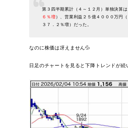
第３四半期累計（４～１２月）単独決算は
６％増
）、営業利益２５億４０００万円（
３７．２％増）だった。
なのに株価は冴えません💦
日足のチャートを見ると下降トレンドが続い