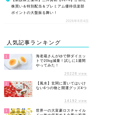
株買い＆特別配当＆プレミアム優待倶楽部
ポイントの大盤振る舞い！
2026年8月4日
人気記事ランキング
海老蔵さんがゆで卵ダイエッ
1
トで20kg減量！試しに1週間
やってみた！
20228
view
【風水】玄関に置いてはいけ
2
ない6つの物と開運グッズ4つ
14192
view
世界一の大富豪ロスチャイル
3