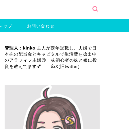
マップ
お問い合わせ
管理人：kinko
主人が定年退職し、夫婦で日
本株の配当金とキャピタルで生活費を捻出中
のアラフィフ主婦😊 株初心者の妹と娘に投
資を教えてます💕 👍
X(旧twitter)