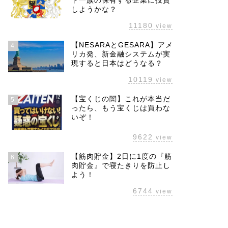
ド一族の保有する企業に投資
しようかな？
11180
view
【NESARAとGESARA】アメ
4
リカ発、新金融システムが実
現すると日本はどうなる？
10119
view
【宝くじの闇】これが本当だ
5
ったら、もう宝くじは買わな
いぞ！
9622
view
【筋肉貯金】2日に1度の『筋
6
肉貯金』で寝たきりを防止し
よう！
6744
view