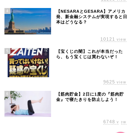
4
【NESARAとGESARA】アメリカ
発、新金融システムが実現すると日
本はどうなる？
10121
view
5
【宝くじの闇】これが本当だった
ら、もう宝くじは買わないぞ！
ホーム
株主優待
9625
view
配当金
6
【筋肉貯金】2日に1度の『筋肉貯
金』で寝たきりを防止しよう！
経済の話題
6748
view