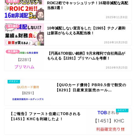
株主優待
ROIC2桁でキャッシュリッチ！16期非減配な高配
当株3選！
2025年11月8日
株主優待
10年減配しない宣言をした【1965】テクノ菱和
は新茶がもらえる高配当株！
2024年10月29日
株主優待
【円高&TOB狙い銘柄】9月末権利で自社商品が
もらえる【2281】プリマハムを考察！
2024年9月25日
【QUOカード優待】PBR0.5倍で割安の
【8291】日産東京販売ホール...
【ご報告】ファースト住建にTOBされる
【1451】KHCを利確したよ！