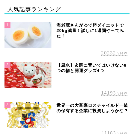
人気記事ランキング
1
海老蔵さんがゆで卵ダイエットで
20kg減量！試しに1週間やってみ
た！
20232
view
2
【風水】玄関に置いてはいけない6
つの物と開運グッズ4つ
14193
view
3
世界一の大富豪ロスチャイルド一族
の保有する企業に投資しようかな？
11183
view