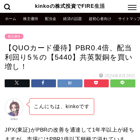
kinkoの株式投資でFIRE生活
ホーム
株主優待
配当金
経済の話題
超初心者向け
サイトマッ
株主優待
【QUOカード優待】PBR0.4倍、配当
利回り5％の【5440】共英製銅を買い
増し！
2024年8月28日
こんにちは、kinkoです
kinko
JPX(東証)がPBRの改善を通達して1年半以上が経ち
ますが、市場にはPBR1倍以下銘柄で溢れていま