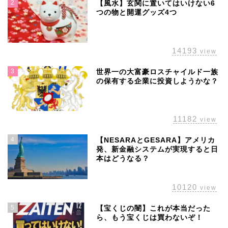
2
【風水】玄関に置いてはいけない6
つの物と開運グッズ4つ
14193
view
3
世界一の大富豪ロスチャイルド一族
の保有する企業に投資しようかな？
11182
view
4
【NESARAとGESARA】アメリカ
発、新金融システムが実現すると日
本はどうなる？
10120
view
5
【宝くじの闇】これが本当だった
ら、もう宝くじは買わないぞ！
ホーム