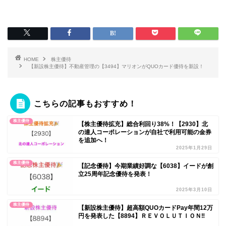
HOME
株主優待
【新設株主優待】不動産管理の【3494】マリオンがQUOカード優待を新設！
こちらの記事もおすすめ！
株主優待
【株主優待拡充】総合利回り38%！【2930】北
の達人コーポレーションが自社で利用可能の金券
を追加へ！
2025年1月29日
株主優待
【記念優待】今期業績好調な【6038】イードが創
立25周年記念優待を発表！
2025年3月10日
株主優待
【新設株主優待】超高額QUOカードPay年間12万
円を発表した【8894】ＲＥＶＯＬＵＴＩＯＮ‼️