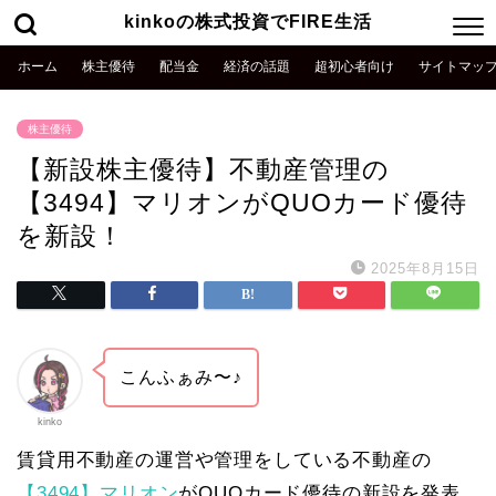
kinkoの株式投資でFIRE生活
ホーム
株主優待
配当金
経済の話題
超初心者向け
サイトマッ
株主優待
【新設株主優待】不動産管理の
【3494】マリオンがQUOカード優待
を新設！
2025年8月15日
こんふぁみ〜♪
kinko
賃貸用不動産の運営や管理をしている不動産の
【3494】マリオン
がQUOカード優待の新設を発表