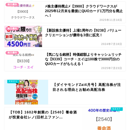
株主優待
⚡️株主優待廃止⚡️【3900】クラウドワークスが
2025年12月末を最後にQUOカード1万円分を廃止
へ！
2025年11月18日
株主優待
【新設株主優待】上場1周年の【9238】バリュー
クリエーションが優待を3倍に拡充！
2024年7月18日
株主優待
【気になる銘柄】時価総額よりキャッシュリッチ
な【9339】コーチ・エイは100株で3000円分の
QUOカードがもらえる！
2025年7月23日
【ダイヤモンドZai4月号】高配当株が注
目される理由とお勧め高配当株
【TOB】1602年創業の【2540】養命酒
が投資会社レノ(旧村上ファン...