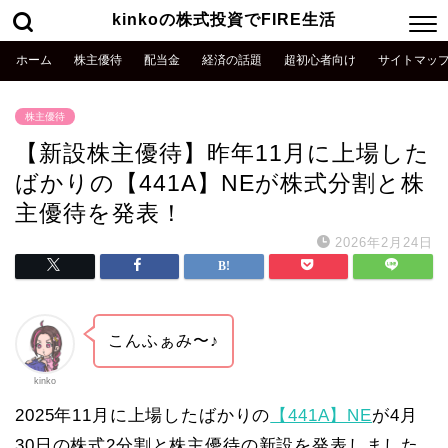
kinkoの株式投資でFIRE生活
ホーム
株主優待
配当金
経済の話題
超初心者向け
サイトマッ
株主優待
【新設株主優待】昨年11月に上場した
ばかりの【441A】NEが株式分割と株
主優待を発表！
2026年2月24日
こんふぁみ〜♪
kinko
2025年11月に上場したばかりの
【441A】NE
が4月
30日の株式2分割と株主優待の新設を発表しました