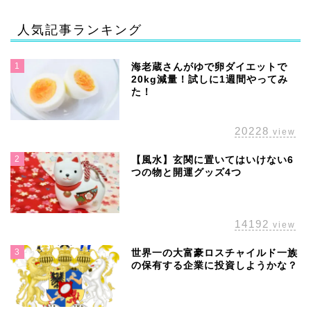
人気記事ランキング
1
海老蔵さんがゆで卵ダイエットで
20kg減量！試しに1週間やってみ
た！
20228
view
2
【風水】玄関に置いてはいけない6
つの物と開運グッズ4つ
14192
view
3
世界一の大富豪ロスチャイルド一族
の保有する企業に投資しようかな？