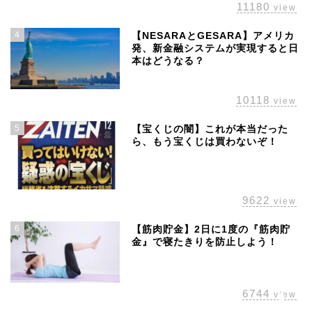
11180
view
4
【NESARAとGESARA】アメリカ
発、新金融システムが実現すると日
本はどうなる？
10118
view
5
【宝くじの闇】これが本当だった
ら、もう宝くじは買わないぞ！
ホーム
株主優待
9622
view
配当金
6
【筋肉貯金】2日に1度の『筋肉貯
金』で寝たきりを防止しよう！
経済の話題
6744
view