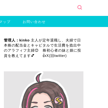
マップ
お問い合わせ
管理人：kinko
主人が定年退職し、夫婦で日
本株の配当金とキャピタルで生活費を捻出中
のアラフィフ主婦😊 株初心者の妹と娘に投
資を教えてます💕 👍
X(旧twitter)