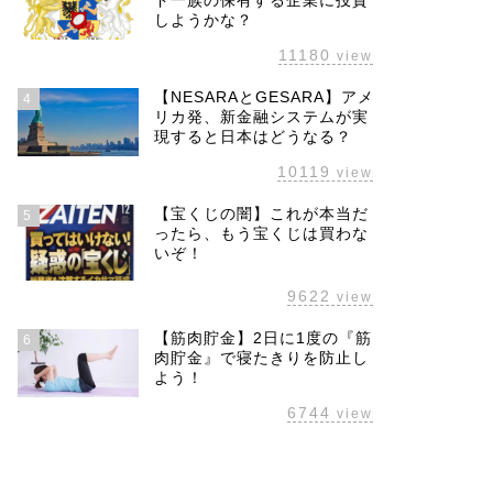
ド一族の保有する企業に投資
しようかな？
11180
view
【NESARAとGESARA】アメ
4
リカ発、新金融システムが実
現すると日本はどうなる？
10119
view
【宝くじの闇】これが本当だ
5
ったら、もう宝くじは買わな
いぞ！
9622
view
【筋肉貯金】2日に1度の『筋
6
肉貯金』で寝たきりを防止し
よう！
6744
view