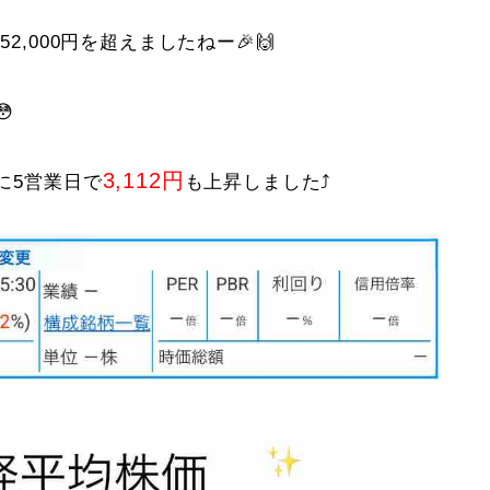
2,000円を超えましたねー🎉🙌

3,112円
に5営業日で
も上昇しました⤴️