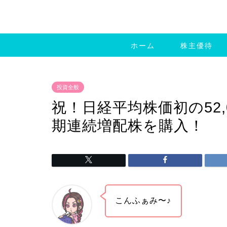
ホーム
株主優待
投資全般
祝！日経平均株価初の52,
期連続増配株を購入！
こんふぁみ〜♪