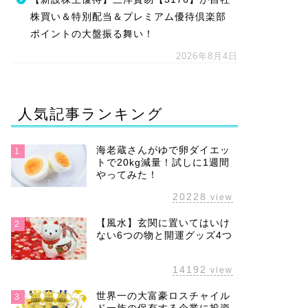
株買い＆特別配当＆プレミアム優待倶楽部
ポイントの大盤振る舞い！
2026年8月4日
人気記事ランキング
海老蔵さんがゆで卵ダイエッ
1
トで20kg減量！試しに1週間
やってみた！
20228
view
【風水】玄関に置いてはいけ
2
ない6つの物と開運グッズ4つ
14192
view
世界一の大富豪ロスチャイル
3