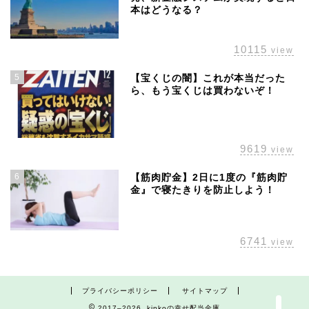
本はどうなる？
10115
view
5
【宝くじの闇】これが本当だった
ら、もう宝くじは買わないぞ！
9619
view
ホーム
6
【筋肉貯金】2日に1度の『筋肉貯
株主優待
金』で寝たきりを防止しよう！
配当金
6741
view
経済の話題
プライバシーポリシー
サイトマップ
2017–2026 kinkoの幸せ配当金庫