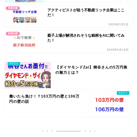
投資全般
アクティビストが狙う不動産リッチ企業はここ
だ！
2025年3月2日
投資全般
親子上場が解消されそうな銘柄をAIに聞いてみ
た！
2025年5月10日
【ダイヤモンドZai】桐谷さんの5万円株
の魅力とは？
働いたら負け！？103万円の壁と106万
円の壁の話