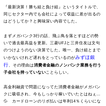
『最新決算！勝ち組と負け組』というタイトルで、
同じセクター内でも会社によって収益に差が出るの
はどうしてか？と興味深い内容でした。
まずメガバンク3行の話、飛ぶ鳥を落とすほどの勢
いで過去最高益を更新。三菱UFJと三井住友は文句
のつけようのない決算でした。唯一、負け組とまで
みずほ銀
いかないけれど遅れをとっているのが
行
、その理由は
消費者金融のノンバンク業務を行う
子会社を持っていない
ことらしい。
高金利融資で問題になってた消費者金融がメガバン
クに吸収され、今もしっかり稼いでいたとはねぇ…
💦 カードローンのリボ払いは年利14％くらいにな