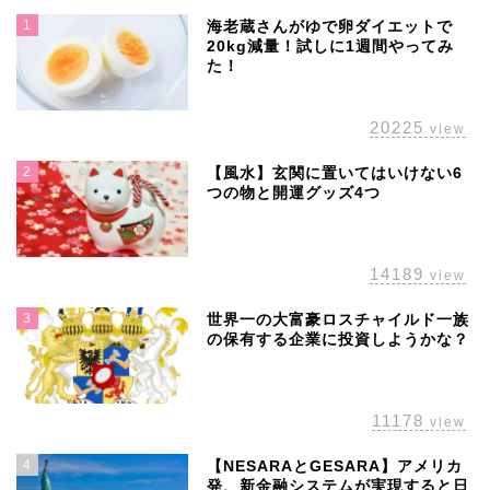
1
海老蔵さんがゆで卵ダイエットで
20kg減量！試しに1週間やってみ
た！
20225
view
2
【風水】玄関に置いてはいけない6
つの物と開運グッズ4つ
14189
view
3
世界一の大富豪ロスチャイルド一族
の保有する企業に投資しようかな？
11178
view
4
【NESARAとGESARA】アメリカ
発、新金融システムが実現すると日