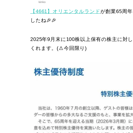
kinko
【4661】オリエンタルランド
が創業65周
したね🎉🎉
2025年9月末に100株以上保有の株主に
くれます。(⚠️今回限り)