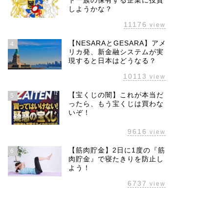
ド一族の保有する企業に投資
しようかな？
11176
view
【NESARAとGESARA】アメ
4
リカ発、新金融システムが実
現すると日本はどうなる？
10113
view
【宝くじの闇】これが本当だ
5
ったら、もう宝くじは買わな
いぞ！
9616
view
【筋肉貯金】2日に1度の『筋
6
肉貯金』で寝たきりを防止し
よう！
6737
view