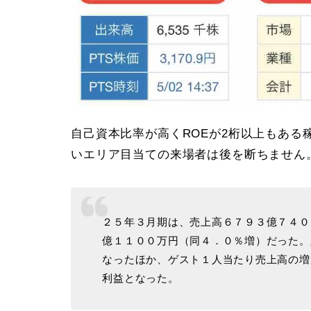
自己資本比率が高くROEが2桁以上もあ
いエリア目当ての来場者は後を断ちません。
２５年３月期は、売上高６７９３億７４０
億１１００万円（同４．０％増）だった。
なったほか、ゲスト１人当たり売上高の増
利益となった。