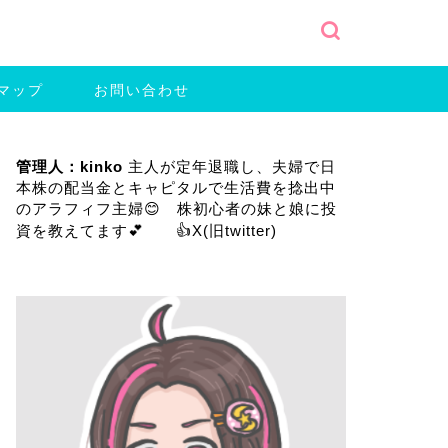
マップ
お問い合わせ
管理人：kinko
主人が定年退職し、夫婦で日
本株の配当金とキャピタルで生活費を捻出中
のアラフィフ主婦😊 株初心者の妹と娘に投
資を教えてます💕 👍
X(旧twitter)