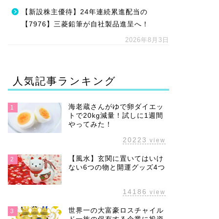
【新設株主優待】24年連続累進配当の
【7976】三菱鉛筆が自社製品進呈へ！
2026年8月3日
人気記事ランキング
海老蔵さんがゆで卵ダイエッ
1
トで20kg減量！試しに1週間
やってみた！
20223
view
【風水】玄関に置いてはいけ
2
ない6つの物と開運グッズ4つ
14186
view
世界一の大富豪ロスチャイル
3