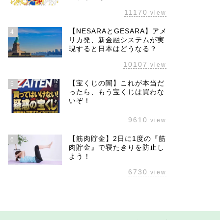
11170
view
【NESARAとGESARA】アメ
4
リカ発、新金融システムが実
現すると日本はどうなる？
10107
view
【宝くじの闇】これが本当だ
5
ったら、もう宝くじは買わな
いぞ！
9610
view
【筋肉貯金】2日に1度の『筋
6
肉貯金』で寝たきりを防止し
よう！
6730
view