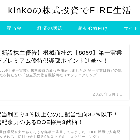
kinkoの株式投資でFIRE生活
配当金
経済の話題
超初心者向け
サイト
【新設株主優待】機械商社の【8059】第一実業
がプレミアム優待倶楽部ポイント進呈へ！
8059】第一実業が株主優待の新設を発表しました🎉 第一実業は特定の親
社を持たない「独立系の総合機械商社（エンジニアリング …
2026年6月1日
配当利回り4％以上なのに配当性向30％以下！
増配余力のあるDOE採用3銘柄！
回は増配余力のありそうな銘柄に注目してみました！DOE採用で安定配
を見込み、尚且つ余力指数9％以上です。 スクリーニングは …