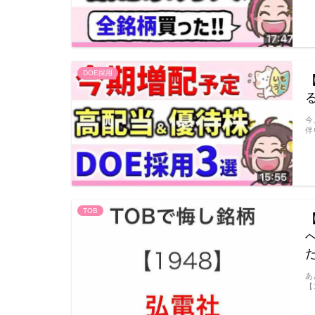
DOE採用
今
伴
TOB
あ
【