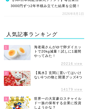
3000円ずつ2年半積み立てた結果を公開！
2026年8月1日
人気記事ランキング
海老蔵さんがゆで卵ダイエッ
1
トで20kg減量！試しに1週間
やってみた！
20216
view
【風水】玄関に置いてはいけ
2
ない6つの物と開運グッズ4つ
14179
view
世界一の大富豪ロスチャイル
3
ド一族の保有する企業に投資
しようかな？