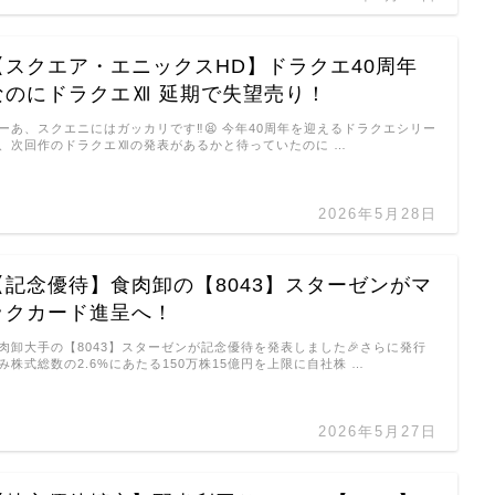
【スクエア・エニックスHD】ドラクエ40周年
なのにドラクエⅫ 延期で失望売り！
ーあ、スクエニにはガッカリです‼️😫 今年40周年を迎えるドラクエシリー
、次回作のドラクエⅫの発表があるかと待っていたのに …
2026年5月28日
【記念優待】食肉卸の【8043】スターゼンがマ
ックカード進呈へ！
肉卸大手の【8043】スターゼンが記念優待を発表しました🎉さらに発行
み株式総数の2.6%にあたる150万株15億円を上限に自社株 …
2026年5月27日