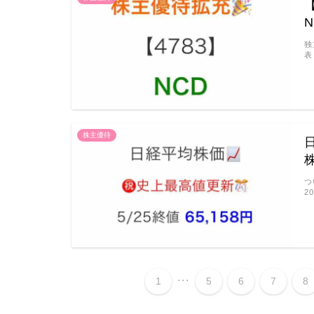
独
表
株主優待
つ
2
...
1
5
6
7
8