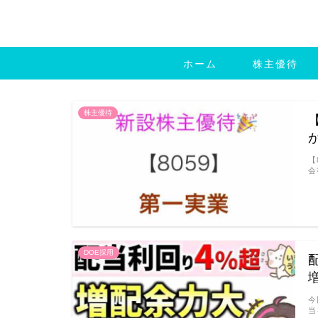
ホーム
株主優待
株主優待
【
会
DOE採用
今
当