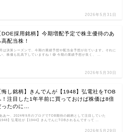
2026年5月31日
【DOE採用銘柄】今期増配予定で株主優待のあ
る高配当株！
月は決算シーズンで、今期の業績予想や配当金予想が出ています。それに
い、株価も乱高下していますね！😅 今期の業績予想が良く、 …
2026年5月30日
【悔し銘柄】きんでんが【1948】弘電社をTOB
へ！注目した1年半前に買っておけば株価は8倍
だったのに…
ああ〜、2024年9月のブログでTOB期待の銘柄として注目していた
1948】弘電社が【1944】きんでんにTOBされるんですって …
2026年5月29日