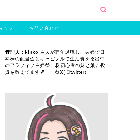
マップ
お問い合わせ
管理人：kinko
主人が定年退職し、夫婦で日
本株の配当金とキャピタルで生活費を捻出中
のアラフィフ主婦😊 株初心者の妹と娘に投
資を教えてます💕 👍
X(旧twitter)