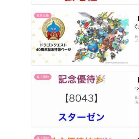
投資全般
あ
ズ
株主優待
食
済
株主優待