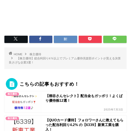
HOME
株主優待
【株主優待】総合利回り4％以上でプレミアム優待倶楽部ポイントが貰える決算
良さげな企業3選！
こちらの記事もおすすめ！
株主優待
【桐谷さんセレクト】配当金もガッポリ！よくば
り優待株12選！
2025年7月3日
株主優待
【QUOカード優待】フォロワーさんに教えてもら
った配当利回り4.2% の【6339】新東工業を購
入！