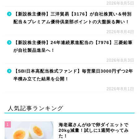
2026年8月5日
【新設株主優待】三洋貿易【3176】が自社株買い＆特別
配当＆プレミアム優待倶楽部ポイントの大盤振る舞い！
2026年8月4日
【新設株主優待】24年連続累進配当の【7976】三菱鉛筆
が自社製品進呈へ！
2026年8月3日
【SBI日本高配当株式ファンド】毎営業日3000円ずつ2年
半積み立てた結果を公開！
2026年8月1日
人気記事ランキング
1
海老蔵さんがゆで卵ダイエットで
20kg減量！試しに1週間やってみ
た！