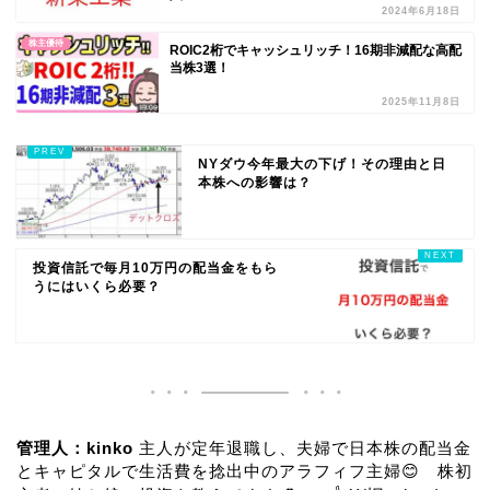
2024年6月18日
株主優待
ROIC2桁でキャッシュリッチ！16期非減配な高配
当株3選！
2025年11月8日
NYダウ今年最大の下げ！その理由と日
本株への影響は？
投資信託で毎月10万円の配当金をもら
うにはいくら必要？
管理人：kinko
主人が定年退職し、夫婦で日本株の配当金
とキャピタルで生活費を捻出中のアラフィフ主婦😊 株初