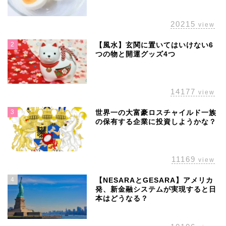
20215
view
2
【風水】玄関に置いてはいけない6
つの物と開運グッズ4つ
14177
view
3
世界一の大富豪ロスチャイルド一族
の保有する企業に投資しようかな？
11169
view
4
【NESARAとGESARA】アメリカ
発、新金融システムが実現すると日
本はどうなる？