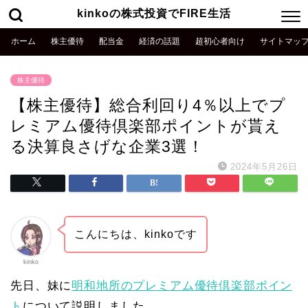
kinkoの株式投資でFIRE生活
ホーム
株主優待
配当金
経済の話題
超初心者向け
サイトマッ
株主優待
【株主優待】総合利回り4％以上でプ
レミアム優待倶楽部ポイントが貰え
る決算良さげな企業3選！
2024年5月26日
こんにちは、kinkoです
kinko
先日、妹に
明和地所のプレミアム優待倶楽部ポイン
ト
について説明しました。