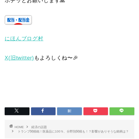
ポチッとお願いします🙏
にほんブログ村
X(旧twitter)
もよろしくね〜🎉
HOME
経済の話題
トランプ関税砲！医薬品に100％、分野別関税も！？影響がありそうな銘柄は？