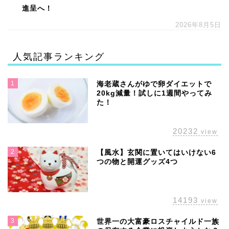
進呈へ！
2026年8月5日
人気記事ランキング
1
海老蔵さんがゆで卵ダイエットで
20kg減量！試しに1週間やってみ
た！
20232
view
2
【風水】玄関に置いてはいけない6
つの物と開運グッズ4つ
14193
view
3
世界一の大富豪ロスチャイルド一族