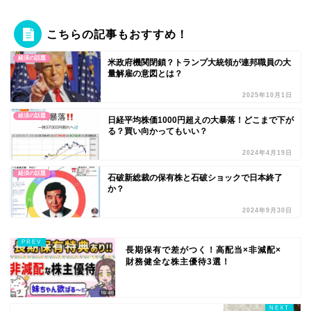
こちらの記事もおすすめ！
経済の話題
米政府機関閉鎖？トランプ大統領が連邦職員の大
量解雇の意図とは？
2025年10月1日
経済の話題
日経平均株価1000円超えの大暴落！どこまで下が
る？買い向かってもいい？
2024年4月19日
経済の話題
石破新総裁の保有株と石破ショックで日本終了
か？
2024年9月30日
長期保有で差がつく！高配当×非減配×
財務健全な株主優待3選！