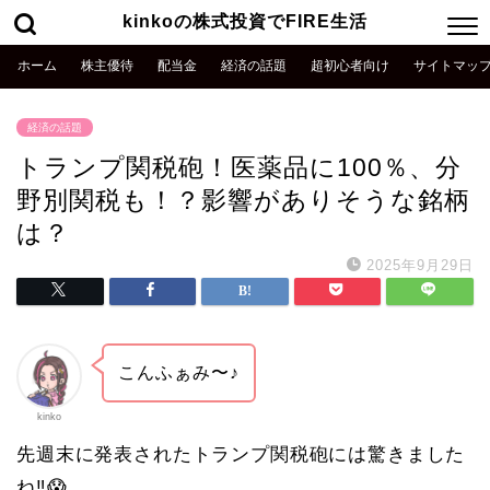
kinkoの株式投資でFIRE生活
ホーム
株主優待
配当金
経済の話題
超初心者向け
サイトマッ
経済の話題
トランプ関税砲！医薬品に100％、分
野別関税も！？影響がありそうな銘柄
は？
2025年9月29日
こんふぁみ〜♪
kinko
先週末に発表されたトランプ関税砲には驚きました
ね‼️😱