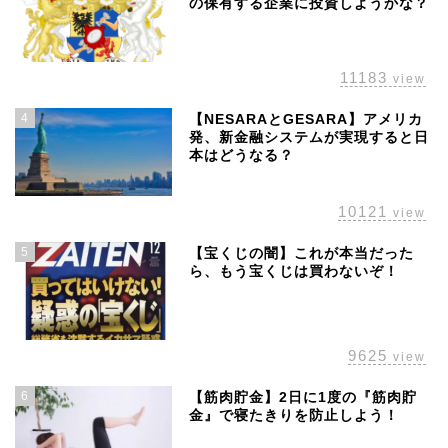
の保有する企業に投資しようかな？
11183
view
4
【NESARAとGESARA】アメリカ
発、新金融システムが実現すると日
本はどうなる？
10121
view
5
【宝くじの闇】これが本当だった
ら、もう宝くじは買わないぞ！
ホーム
株主優待
9625
view
配当金
6
【筋肉貯金】2日に1度の『筋肉貯
金』で寝たきりを防止しよう！