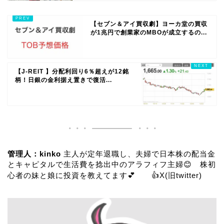
【セブン＆アイ買収劇】ヨーカ堂の買収
が1兆円で創業家のMBOが成立するの...
【J-REIT 】分配利回り6％超えが12銘
柄！日銀の金利据え置きで復活...
管理人：kinko
主人が定年退職し、夫婦で日本株の配当金
とキャピタルで生活費を捻出中のアラフィフ主婦😊 株初
心者の妹と娘に投資を教えてます💕 👍
X(旧twitter)