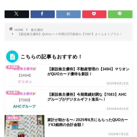
HOME
株主優待
【新設株主優待】QUOカード年間2万円発表の【7097】さくらさくプラス！
こちらの記事もおすすめ！
株主優待
【新設株主優待】不動産管理の【3494】マリオン
がQUOカード優待を新設！
2025年8月15日
株主優待
【新設株主優待】今期業績好調な【7083】AHC
グループがデジタルギフト進呈へ！
2026年6月16日
株主優待
家計が助かる〜♪ 2025年6月にもらったQUOカー
ド63銘柄の合計金額！
2025年7月2日