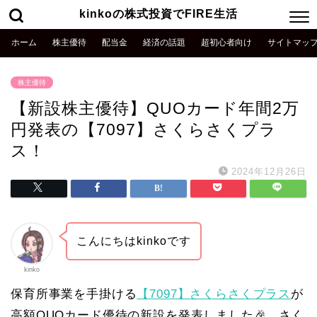
kinkoの株式投資でFIRE生活
ホーム
株主優待
配当金
経済の話題
超初心者向け
サイトマッ
株主優待
【新設株主優待】QUOカード年間2万
円発表の【7097】さくらさくプラ
ス！
2024年12月26日
こんにちはkinkoです
kinko
保育所事業を手掛ける
【7097】さくらさくプラス
が
高額QUOカード優待の新設を発表しました🎉 さく