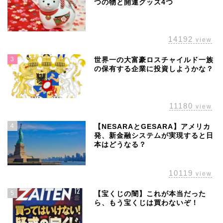
つの物と開運グッズ4つ
14192
view
3
世界一の大富豪ロスチャイルド一族
の保有する企業に投資しようかな？
11180
view
4
【NESARAとGESARA】アメリカ
発、新金融システムが実現すると日
本はどうなる？
10119
view
5
【宝くじの闇】これが本当だった
ら、もう宝くじは買わないぞ！
ホーム