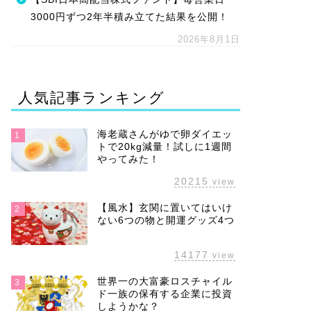
3000円ずつ2年半積み立てた結果を公開！
2026年8月1日
人気記事ランキング
海老蔵さんがゆで卵ダイエッ
1
トで20kg減量！試しに1週間
やってみた！
20215
view
【風水】玄関に置いてはいけ
2
ない6つの物と開運グッズ4つ
14177
view
世界一の大富豪ロスチャイル
3
ド一族の保有する企業に投資
しようかな？