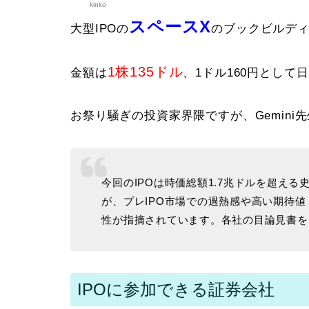
kinko
スペースX
大型IPOの
のブックビルディ
1株135ドル
金額は
、1ドル160円として
お祭り騒ぎの投資家界隈ですが、Gemini
今回のIPOは時価総額1.7兆ドルを超え
が、プレIPO市場での過熱感や高い期待値
性が指摘されています。各社の目論見書を
IPOに参加できる証券会社