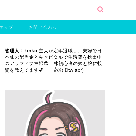
マップ
お問い合わせ
管理人：kinko
主人が定年退職し、夫婦で日
本株の配当金とキャピタルで生活費を捻出中
のアラフィフ主婦😊 株初心者の妹と娘に投
資を教えてます💕 👍
X(旧twitter)