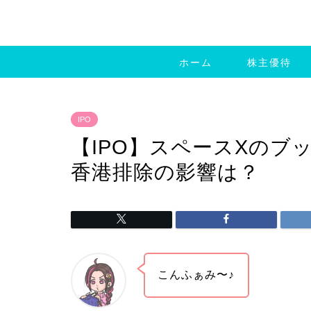
ホーム
株主優待
IPO
【IPO】スペースXのブ
香港排除の影響は？
こんふぁみ〜♪