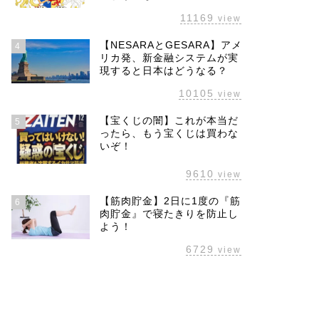
11169
view
【NESARAとGESARA】アメ
4
リカ発、新金融システムが実
現すると日本はどうなる？
10105
view
【宝くじの闇】これが本当だ
5
ったら、もう宝くじは買わな
いぞ！
9610
view
【筋肉貯金】2日に1度の『筋
6
肉貯金』で寝たきりを防止し
よう！
6729
view