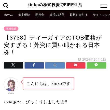
kinkoの株式投資でFIRE生活
ホーム
株主優待
配当金
経済の話題
超初心者向け
サイトマッ
投資全般
【3738】ティーガイアのTOB価格が
安すぎる！外資に買い叩かれる日本
株！
2024年10月1日
こんにちは、kinkoです
kinko
いやぁ〜、びっくりしましたよ‼️