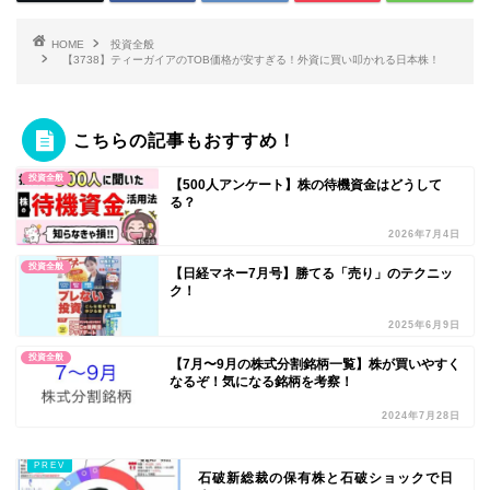
HOME
投資全般
【3738】ティーガイアのTOB価格が安すぎる！外資に買い叩かれる日本株！
こちらの記事もおすすめ！
投資全般
【500人アンケート】株の待機資金はどうして
る？
2026年7月4日
投資全般
【日経マネー7月号】勝てる「売り」のテクニッ
ク！
2025年6月9日
投資全般
【7月〜9月の株式分割銘柄一覧】株が買いやすく
なるぞ！気になる銘柄を考察！
2024年7月28日
石破新総裁の保有株と石破ショックで日