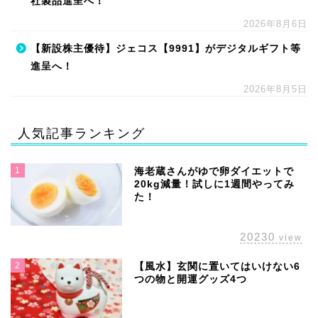
社製品進呈へ！
2026年8月6日
【新設株主優待】ジェコス【9991】がデジタルギフト等
進呈へ！
2026年8月5日
人気記事ランキング
1
海老蔵さんがゆで卵ダイエットで
20kg減量！試しに1週間やってみ
た！
20230
view
2
【風水】玄関に置いてはいけない6
つの物と開運グッズ4つ