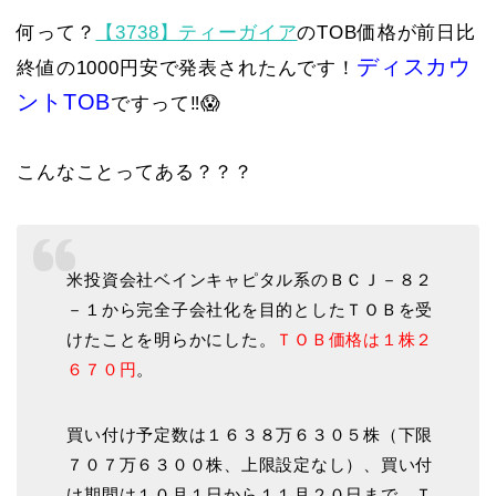
何って？
【3738】ティーガイア
のTOB価格が前日比
ディスカウ
終値の1000円安で発表されたんです！
ントTOB
ですって‼️😱
こんなことってある？？？
米投資会社ベインキャピタル系のＢＣＪ－８２
－１から完全子会社化を目的としたＴＯＢを受
けたことを明らかにした。
ＴＯＢ価格は１株２
６７０円
。
買い付け予定数は１６３８万６３０５株（下限
７０７万６３００株、上限設定なし）、買い付
け期間は１０月１日から１１月２０日まで。Ｔ