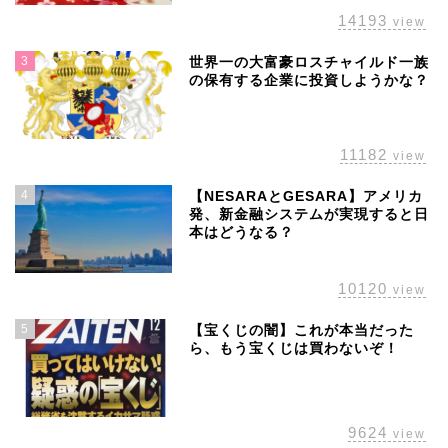
14193
view
3
世界一の大富豪ロスチャイルド一族
の保有する企業に投資しようかな？
11182
view
4
【NESARAとGESARA】アメリカ
発、新金融システムが実現すると日
本はどうなる？
10120
view
5
【宝くじの闇】これが本当だった
ら、もう宝くじは買わないぞ！
ホーム
9624
view