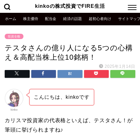
kinkoの株式投資でFIRE生活
ホーム
株主優待
配当金
経済の話題
超初心者向け
サイトマッ
投資全般
テスタさんの億り人になる5つの心構
え＆高配当株上位10銘柄！
2025年1月14日
こんにちは、kinkoです
kinko
カリスマ投資家の代表格といえば、テスタさん！が
筆頭に挙げられますね♪