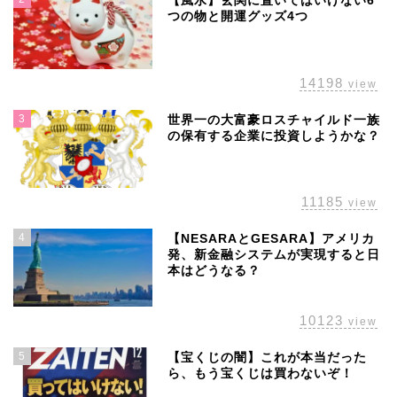
【風水】玄関に置いてはいけない6
つの物と開運グッズ4つ
14198
view
3
世界一の大富豪ロスチャイルド一族
の保有する企業に投資しようかな？
11185
view
4
【NESARAとGESARA】アメリカ
発、新金融システムが実現すると日
本はどうなる？
10123
view
5
【宝くじの闇】これが本当だった
ら、もう宝くじは買わないぞ！
ホーム