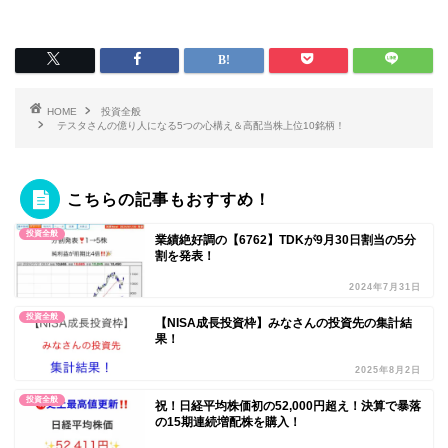
HOME
投資全般
テスタさんの億り人になる5つの心構え＆高配当株上位10銘柄！
こちらの記事もおすすめ！
投資全般
業績絶好調の【6762】TDKが9月30日割当の5分
割を発表！
2024年7月31日
投資全般
【NISA成長投資枠】みなさんの投資先の集計結
果！
2025年8月2日
投資全般
祝！日経平均株価初の52,000円超え！決算で暴落
の15期連続増配株を購入！