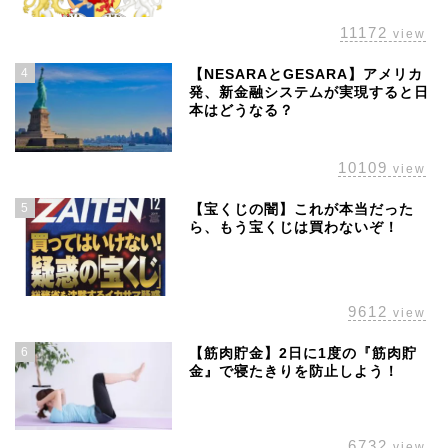
11172
view
4
【NESARAとGESARA】アメリカ
発、新金融システムが実現すると日
本はどうなる？
10109
view
5
【宝くじの闇】これが本当だった
ら、もう宝くじは買わないぞ！
ホーム
9612
view
株主優待
6
【筋肉貯金】2日に1度の『筋肉貯
金』で寝たきりを防止しよう！
配当金
6732
view