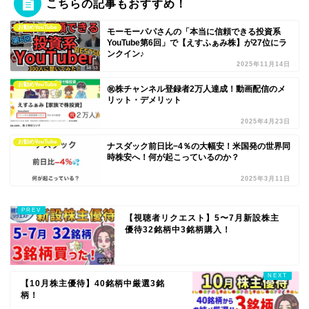
こちらの記事もおすすめ！
お勧めYouTube
モーモーパパさんの「本当に信頼できる投資系
YouTube第6回」で【えすふぁみ株】が27位にラ
ンクイン♪
2025年11月14日
お勧めYouTube
㊗️株チャンネル登録者2万人達成！動画配信のメ
リット・デメリット
2025年4月23日
お勧めYouTube
ナスダック前日比−4％の大幅安！米国発の世界同
時株安へ！何が起こっているのか？
2025年3月11日
【視聴者リクエスト】5〜7月新設株主
優待32銘柄中3銘柄購入！
【10月株主優待】40銘柄中厳選3銘
柄！