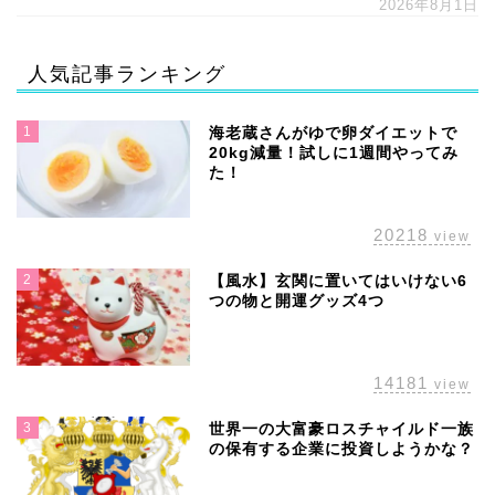
2026年8月1日
人気記事ランキング
1
海老蔵さんがゆで卵ダイエットで
20kg減量！試しに1週間やってみ
た！
20218
view
2
【風水】玄関に置いてはいけない6
つの物と開運グッズ4つ
14181
view
3
世界一の大富豪ロスチャイルド一族
の保有する企業に投資しようかな？