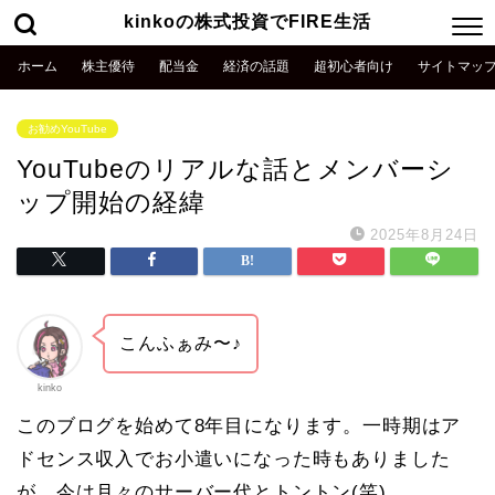
kinkoの株式投資でFIRE生活
ホーム
株主優待
配当金
経済の話題
超初心者向け
サイトマッ
お勧めYouTube
YouTubeのリアルな話とメンバーシ
ップ開始の経緯
2025年8月24日
こんふぁみ〜♪
kinko
このブログを始めて8年目になります。一時期はア
ドセンス収入でお小遣いになった時もありました
が、今は月々のサーバー代とトントン(笑)。