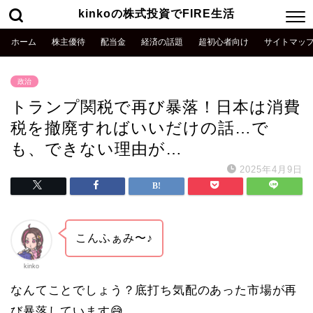
kinkoの株式投資でFIRE生活
ホーム
株主優待
配当金
経済の話題
超初心者向け
サイトマッ
政治
トランプ関税で再び暴落！日本は消費
税を撤廃すればいいだけの話…で
も、できない理由が…
2025年4月9日
こんふぁみ〜♪
kinko
なんてことでしょう？底打ち気配のあった市場が再
び暴落しています😅