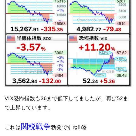
VIX恐怖指数も36まで低下してましたが、再び52ま
で上昇しています。
関税戦争
これは
勃発ですね‼️😱