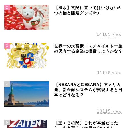
2
【風水】玄関に置いてはいけない6
つの物と開運グッズ4つ
14189
view
3
世界一の大富豪ロスチャイルド一族
の保有する企業に投資しようかな？
11178
view
4
【NESARAとGESARA】アメリカ
発、新金融システムが実現すると日
本はどうなる？
10115
view
5
【宝くじの闇】これが本当だった