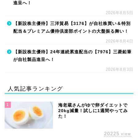
進呈へ！
2026年8月5日
【新設株主優待】三洋貿易【3176】が自社株買い＆特別
配当＆プレミアム優待倶楽部ポイントの大盤振る舞い！
2026年8月4日
【新設株主優待】24年連続累進配当の【7976】三菱鉛筆
が自社製品進呈へ！
2026年8月3日
人気記事ランキング
1
海老蔵さんがゆで卵ダイエットで
20kg減量！試しに1週間やってみ
た！
20225
view