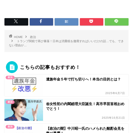
HOME
政治
トランプ関税で再び暴落！日本は消費税を撤廃すればいいだけの話…でも、でき
ない理由が…
こちらの記事もおすすめ！
政治
遺族年金５年で打ち切りへ！本当の目的とは？
2025年6月7日
政治
㊗️女性初の内閣総理大臣誕生！高市早苗首相おめ
でとう！
2025年10月21日
政治
【政治の闇】中川昭一氏のハメられた酩酊会見を