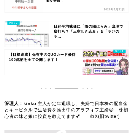
妻が暴露！
2026年3月31日
日経平均株価に「陰の陽はらみ」出現で
底打ち？「三空叩き込み」＆「明けの
明...
【目標達成】保有中のQUOカード優待
100銘柄を全て公開します！
管理人：kinko
主人が定年退職し、夫婦で日本株の配当金
とキャピタルで生活費を捻出中のアラフィフ主婦😊 株初
心者の妹と娘に投資を教えてます💕 👍
X(旧twitter)