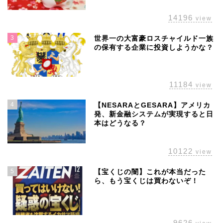
14196
view
3
世界一の大富豪ロスチャイルド一族
の保有する企業に投資しようかな？
11184
view
4
【NESARAとGESARA】アメリカ
発、新金融システムが実現すると日
本はどうなる？
10122
view
5
【宝くじの闇】これが本当だった
ら、もう宝くじは買わないぞ！
ホーム
9626