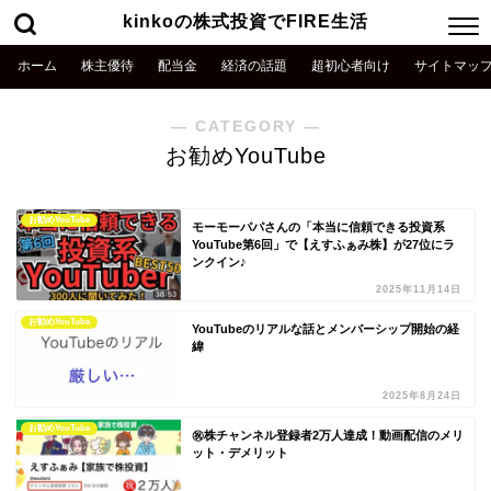
kinkoの株式投資でFIRE生活
ホーム
株主優待
配当金
経済の話題
超初心者向け
サイトマッ
― CATEGORY ―
お勧めYouTube
お勧めYouTube
モーモーパパさんの「本当に信頼できる投資系
YouTube第6回」で【えすふぁみ株】が27位にラ
ンクイン♪
2025年11月14日
お勧めYouTube
YouTubeのリアルな話とメンバーシップ開始の経
緯
2025年8月24日
お勧めYouTube
㊗️株チャンネル登録者2万人達成！動画配信のメリ
ット・デメリット