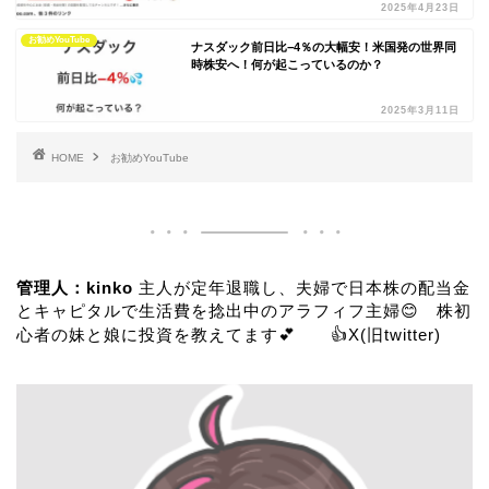
2025年4月23日
お勧めYouTube
ナスダック前日比−4％の大幅安！米国発の世界同
時株安へ！何が起こっているのか？
2025年3月11日
HOME
お勧めYouTube
管理人：kinko
主人が定年退職し、夫婦で日本株の配当金
とキャピタルで生活費を捻出中のアラフィフ主婦😊 株初
心者の妹と娘に投資を教えてます💕 👍
X(旧twitter)