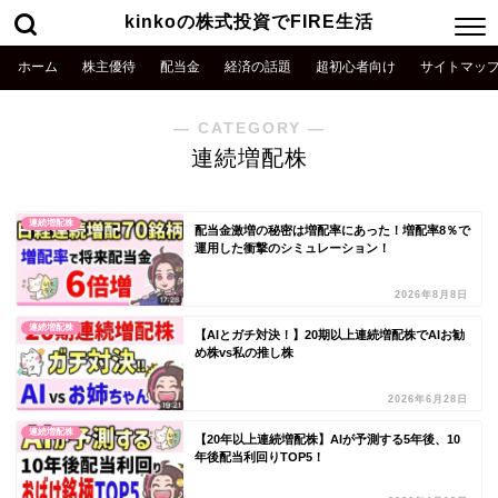
kinkoの株式投資でFIRE生活
ホーム
株主優待
配当金
経済の話題
超初心者向け
サイトマッ
― CATEGORY ―
連続増配株
連続増配株
配当金激増の秘密は増配率にあった！増配率8％で
運用した衝撃のシミュレーション！
2026年8月8日
連続増配株
【AIとガチ対決！】20期以上連続増配株でAIお勧
め株vs私の推し株
2026年6月28日
連続増配株
【20年以上連続増配株】AIが予測する5年後、10
年後配当利回りTOP5！