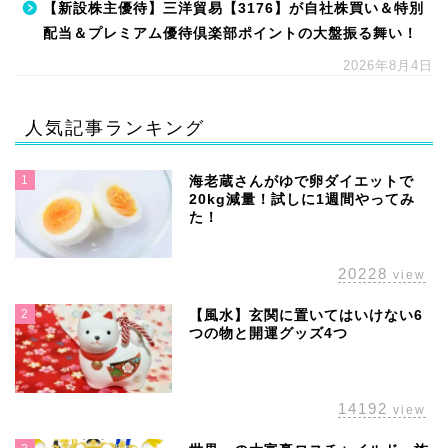
【新設株主優待】三洋貿易【3176】が自社株買い＆特別
配当＆プレミアム優待倶楽部ポイントの大盤振る舞い！
2026年8月4日
人気記事ランキング
1
海老蔵さんがゆで卵ダイエットで
20kg減量！試しに1週間やってみ
た！
20228
view
2
【風水】玄関に置いてはいけない6
つの物と開運グッズ4つ
14192
view