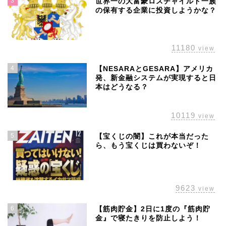
3
世界一の大富豪ロスチャイルド一族
の保有する企業に投資しようかな？
11180
view
4
【NESARAとGESARA】アメリカ
発、新金融システムが実現すると日
本はどうなる？
10119
view
5
【宝くじの闇】これが本当だった
ら、もう宝くじは買わないぞ！
ホーム
株主優待
9623
view
配当金
6
【筋肉貯金】2日に1度の『筋肉貯
金』で寝たきりを防止しよう！