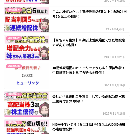
2026年4月18日
連続増配株
こんな株買いたい！連続最高益6期以上！配当利回
り5％以上の銘柄！
2026年4月4日
連続増配株
【妹ちゃん復帰】10期以上連続増配でまだ増配余
力がある3銘柄！
2026年3月21日
連続増配株
19期連続増配のヒューリックから株主優待到着！
中期経営計画を見てガチホを確信！
2026年3月19日
連続増配株
会社が「累進配当を宣言」している高配当株＋株
主優待付きの3銘柄！
2025年11月16日
連続増配株
NISA枠使い切り！配当利回り4％以上のDOE採用
の連続増配株！