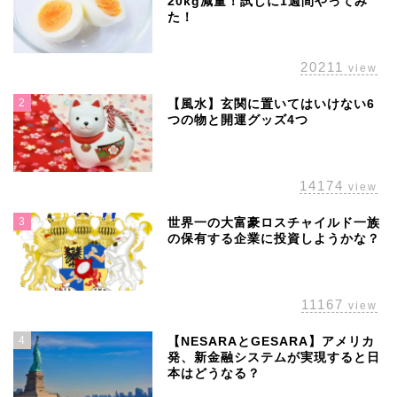
20kg減量！試しに1週間やってみ
た！
20211
view
2
【風水】玄関に置いてはいけない6
つの物と開運グッズ4つ
14174
view
3
世界一の大富豪ロスチャイルド一族
の保有する企業に投資しようかな？
11167
view
4
【NESARAとGESARA】アメリカ
発、新金融システムが実現すると日
本はどうなる？