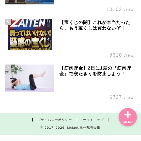
10103
view
5
【宝くじの闇】これが本当だった
ら、もう宝くじは買わないぞ！
ホーム
株主優待
9610
view
配当金
6
【筋肉貯金】2日に1度の『筋肉貯
金』で寝たきりを防止しよう！
経済の話題
6727
view
プライバシーポリシー
サイトマップ
MENU
2017–2026 kinkoの幸せ配当金庫