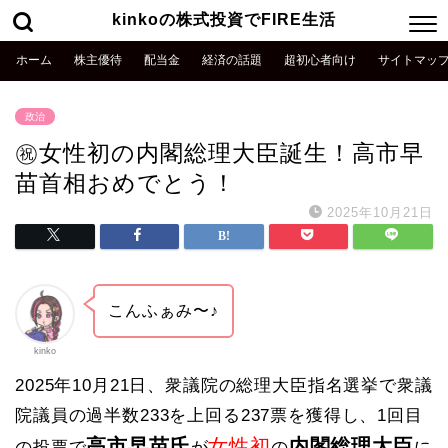
kinkoの株式投資でFIRE生活
ホーム
株主優待
配当金
経済の話題
超初心者向け
サイトマッ
政治
㊗️女性初の内閣総理大臣誕生！高市早
苗首相おめでとう！
2025年10月21日
こんふぁみ〜♪
kinko
2025年10月21日、衆議院の総理大臣指名選挙で衆議
院議員の過半数233を上回る237票を獲得し、1回目
高市早苗氏
女性初
内閣総理大臣
の投票で
が
の
に