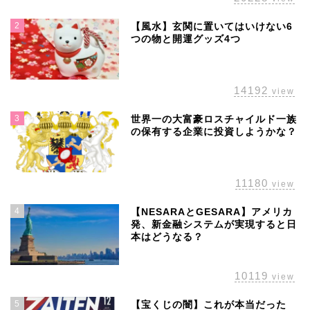
2
【風水】玄関に置いてはいけない6
つの物と開運グッズ4つ
14192
view
3
世界一の大富豪ロスチャイルド一族
の保有する企業に投資しようかな？
11180
view
4
【NESARAとGESARA】アメリカ
発、新金融システムが実現すると日
本はどうなる？
10119
view
5
【宝くじの闇】これが本当だった