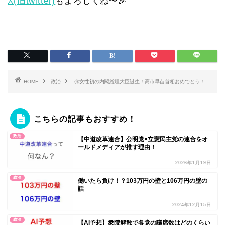
X(旧twitter)
もよろしくね〜🎉
HOME
政治
㊗️女性初の内閣総理大臣誕生！高市早苗首相おめでとう！
こちらの記事もおすすめ！
政治
【中道改革連合】公明党×立憲民主党の連合をオ
ールドメディアが推す理由！
2026年1月19日
政治
働いたら負け！？103万円の壁と106万円の壁の
話
2024年12月15日
政治
【AI予想】衆院解散で各党の議席数はどのくらい