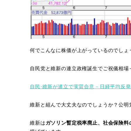
何でこんなに株価が上がっているのでしょ
自民党と維新の連立政権誕生でご祝儀相場
自民·維新が連立で実質合意－日経平均反
維新と組んで大丈夫なのでしょうか？公明
維新は
ガソリン暫定税率廃止、社会保険料