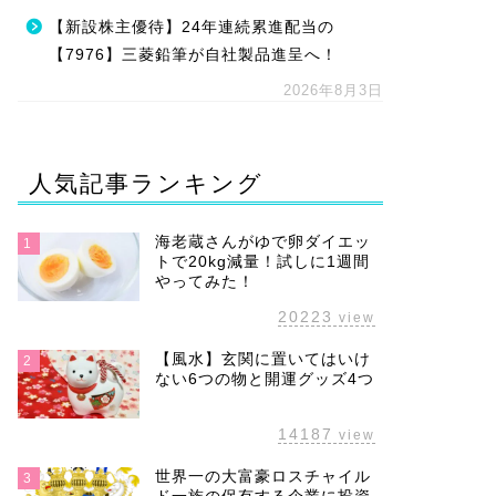
【新設株主優待】24年連続累進配当の
【7976】三菱鉛筆が自社製品進呈へ！
2026年8月3日
人気記事ランキング
海老蔵さんがゆで卵ダイエッ
1
トで20kg減量！試しに1週間
やってみた！
20223
view
【風水】玄関に置いてはいけ
2
ない6つの物と開運グッズ4つ
14187
view
世界一の大富豪ロスチャイル
3