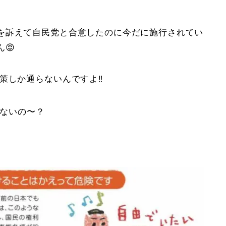
を訴えて自民党と合意したのに今だに施行されてい
😡
策しか通らないんですよ‼️
ないの〜？