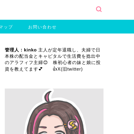
マップ
お問い合わせ
管理人：kinko
主人が定年退職し、夫婦で日
本株の配当金とキャピタルで生活費を捻出中
のアラフィフ主婦😊 株初心者の妹と娘に投
資を教えてます💕 👍
X(旧twitter)