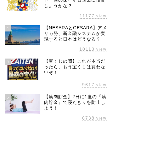
ド一族の保有する企業に投資
しようかな？
11177
view
【NESARAとGESARA】アメ
4
リカ発、新金融システムが実
現すると日本はどうなる？
10113
view
【宝くじの闇】これが本当だ
5
ったら、もう宝くじは買わな
いぞ！
9617
view
【筋肉貯金】2日に1度の『筋
6
肉貯金』で寝たきりを防止し
よう！
6738
view