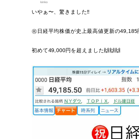
kinko
いやぁ〜、驚きました‼️
㊗️日経平均株価が史上最高値更新の49,185円
初めて49,000円を超えました🙌🙌🙌