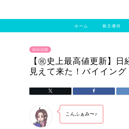
ホーム
株主優待
経済の話題
【㊗️史上最高値更新】日経平
見えて来た！バイイング
こんふぁみ〜♪