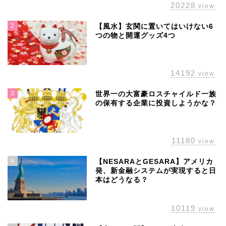
20228
view
2
【風水】玄関に置いてはいけない6
つの物と開運グッズ4つ
14192
view
3
世界一の大富豪ロスチャイルド一族
の保有する企業に投資しようかな？
11180
view
4
【NESARAとGESARA】アメリカ
発、新金融システムが実現すると日
本はどうなる？
10119
view