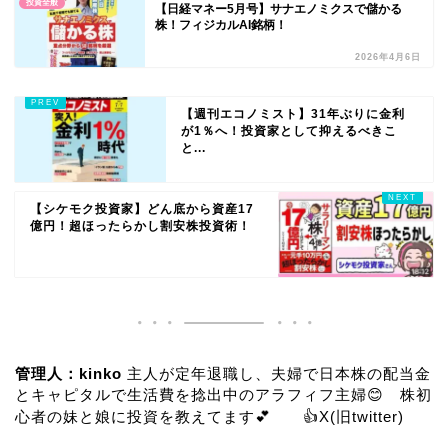
投資全般
【日経マネー5月号】サナエノミクスで儲かる
株！フィジカルAI銘柄！
2026年4月6日
【週刊エコノミスト】31年ぶりに金利
が1％へ！投資家として抑えるべきこ
と...
【シケモク投資家】どん底から資産17
億円！超ほったらかし割安株投資術！
管理人：kinko
主人が定年退職し、夫婦で日本株の配当金
とキャピタルで生活費を捻出中のアラフィフ主婦😊 株初
心者の妹と娘に投資を教えてます💕 👍
X(旧twitter)