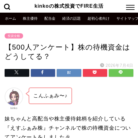
kinkoの株式投資でFIRE生活
ホーム
株主優待
配当金
経済の話題
超初心者向け
サイトマッ
投資全般
【500人アンケート】株の待機資金は
どうしてる？
2026年7月4日
こんふぁみ〜♪
kinko
妹ちゃんと高配当や株主優待銘柄を紹介している
『えすふぁみ株』チャンネルで株の待機資金につい
てアンケートをしました🎉