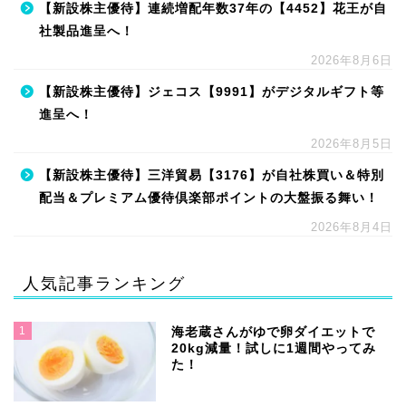
【新設株主優待】連続増配年数37年の【4452】花王が自
社製品進呈へ！
2026年8月6日
【新設株主優待】ジェコス【9991】がデジタルギフト等
進呈へ！
2026年8月5日
【新設株主優待】三洋貿易【3176】が自社株買い＆特別
配当＆プレミアム優待倶楽部ポイントの大盤振る舞い！
2026年8月4日
人気記事ランキング
1
海老蔵さんがゆで卵ダイエットで
20kg減量！試しに1週間やってみ
た！