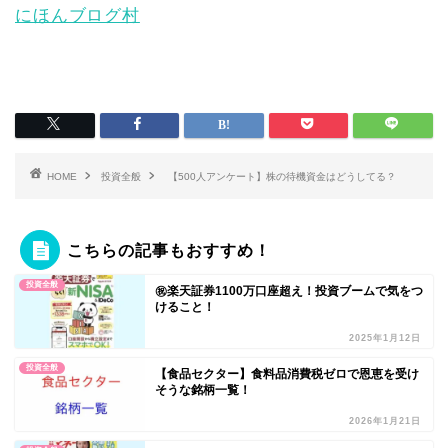
にほんブログ村
HOME
投資全般
【500人アンケート】株の待機資金はどうしてる？
こちらの記事もおすすめ！
投資全般
㊗️楽天証券1100万口座超え！投資ブームで気をつ
けること！
2025年1月12日
投資全般
【食品セクター】食料品消費税ゼロで恩恵を受け
そうな銘柄一覧！
2026年1月21日