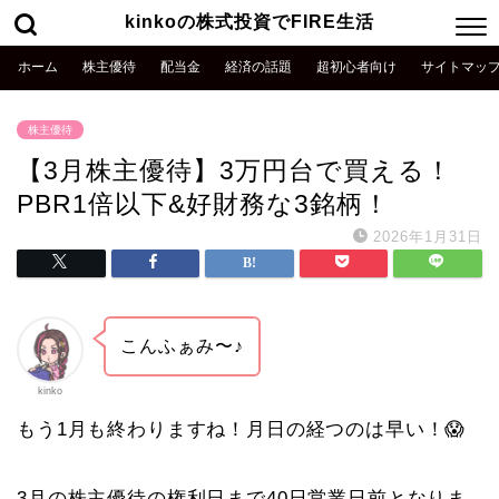
kinkoの株式投資でFIRE生活
ホーム
株主優待
配当金
経済の話題
超初心者向け
サイトマッ
株主優待
【3月株主優待】3万円台で買える！
PBR1倍以下&好財務な3銘柄！
2026年1月31日
こんふぁみ〜♪
kinko
もう1月も終わりますね！月日の経つのは早い！😱
3月の株主優待の権利日まで40日営業日前となりま