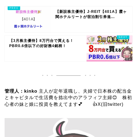
【新設株主優待】J-REIT【401A】霞ヶ
関ホテルリートが宿泊割引券進...
【3月株主優待】8万円台で買える！
PBR0.6倍以下の好財務4銘柄！
管理人：kinko
主人が定年退職し、夫婦で日本株の配当金
とキャピタルで生活費を捻出中のアラフィフ主婦😊 株初
心者の妹と娘に投資を教えてます💕 👍
X(旧twitter)