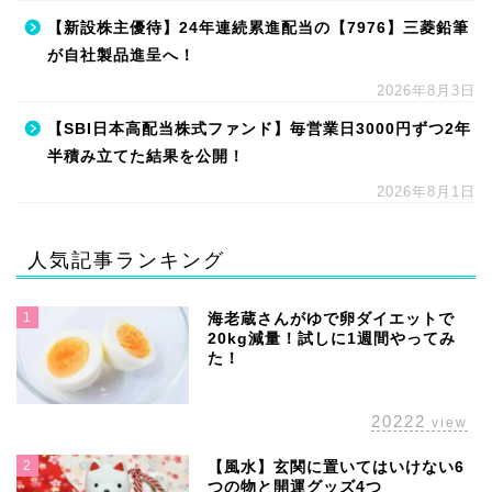
【新設株主優待】24年連続累進配当の【7976】三菱鉛筆
が自社製品進呈へ！
2026年8月3日
【SBI日本高配当株式ファンド】毎営業日3000円ずつ2年
半積み立てた結果を公開！
2026年8月1日
人気記事ランキング
1
海老蔵さんがゆで卵ダイエットで
20kg減量！試しに1週間やってみ
た！
20222
view
2
【風水】玄関に置いてはいけない6
つの物と開運グッズ4つ