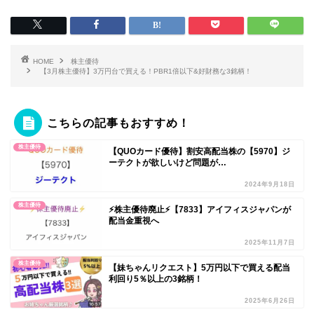
HOME
株主優待
【3月株主優待】3万円台で買える！PBR1倍以下&好財務な3銘柄！
こちらの記事もおすすめ！
株主優待
【QUOカード優待】割安高配当株の【5970】ジ
ーテクトが欲しいけど問題が…
2024年9月18日
株主優待
⚡️株主優待廃止⚡️【7833】アイフィスジャパンが
配当金重視へ
2025年11月7日
株主優待
【妹ちゃんリクエスト】5万円以下で買える配当
利回り5％以上の3銘柄！
2025年6月26日