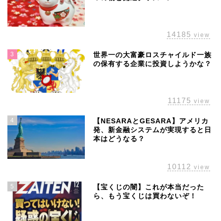
14185
view
3
世界一の大富豪ロスチャイルド一族
の保有する企業に投資しようかな？
11175
view
4
【NESARAとGESARA】アメリカ
発、新金融システムが実現すると日
本はどうなる？
10112
view
5
【宝くじの闇】これが本当だった
ら、もう宝くじは買わないぞ！
ホーム