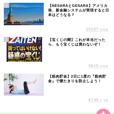
4
【NESARAとGESARA】アメリカ
発、新金融システムが実現すると日
本はどうなる？
10107
view
5
【宝くじの闇】これが本当だった
ら、もう宝くじは買わないぞ！
ホーム
株主優待
9610
view
配当金
6
【筋肉貯金】2日に1度の『筋肉貯
金』で寝たきりを防止しよう！
経済の話題
6730
view