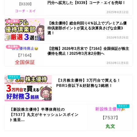
円分へ拡充した【9339】コーチ・エイを売却！
2025年8月12日
株主優待
【株主優待】総合利回り4％以上でプレミアム優
待倶楽部ポイントが貰える決算良さげな企業3
選！
2024年5月26日
株主優待
【悲報】2026年3月末で【7164】全国保証が株主
優待を廃止！2025年3月末2分割へ
2024年11月6日
【3月株主優待】3万円台で買える！
PBR1倍以下&好財務な3銘柄！
【新設株主優待】半導体商社の
【7537】丸文がキャッシュレスポイン
ト進呈...