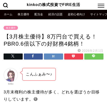
kinkoの株式投資でFIRE生活
ホーム
株主優待
配当金
経済の話題
超初心者向け
サイトマッ
株主優待
【3月株主優待】8万円台で買える！
PBR0.6倍以下の好財務4銘柄！
2026年2月1日
こんふぁみ〜♪
kinko
3月末権利の株主優待が多く、どれを選ぼうか目移
りしています。😅