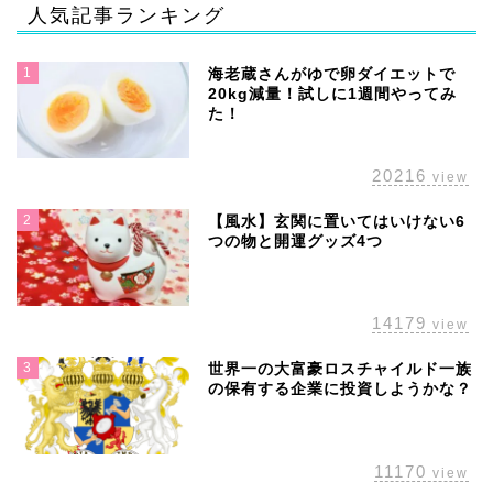
人気記事ランキング
1
海老蔵さんがゆで卵ダイエットで
20kg減量！試しに1週間やってみ
た！
20216
view
2
【風水】玄関に置いてはいけない6
つの物と開運グッズ4つ
14179
view
3
世界一の大富豪ロスチャイルド一族
の保有する企業に投資しようかな？
11170
view