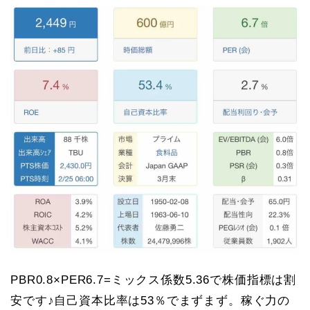
PBR0.8×PER6.7=ミックス係数5.36で株価指標は割
安です♪自己資本比率は53％でまずまず。稼ぐ力の