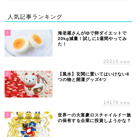
人気記事ランキング
1
海老蔵さんがゆで卵ダイエットで
20kg減量！試しに1週間やってみ
た！
20215
view
2
【風水】玄関に置いてはいけない6
つの物と開運グッズ4つ
14178
view
3
世界一の大富豪ロスチャイルド一族
の保有する企業に投資しようかな？