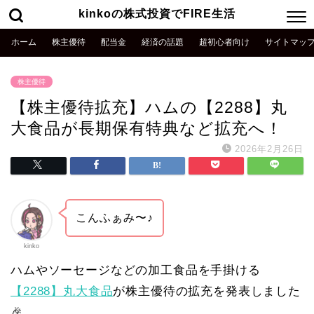
kinkoの株式投資でFIRE生活
ホーム
株主優待
配当金
経済の話題
超初心者向け
サイトマッ
株主優待
【株主優待拡充】ハムの【2288】丸
大食品が長期保有特典など拡充へ！
2026年2月26日
こんふぁみ〜♪
kinko
ハムやソーセージなどの加工食品を手掛ける
【2288】丸大食品
が株主優待の拡充を発表しました
🎉