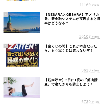
11169
view
4
【NESARAとGESARA】アメリカ
発、新金融システムが実現すると日
本はどうなる？
10107
view
5
【宝くじの闇】これが本当だった
ら、もう宝くじは買わないぞ！
ホーム
株主優待
9610
view
配当金
6
【筋肉貯金】2日に1度の『筋肉貯
金』で寝たきりを防止しよう！
経済の話題
6730
view