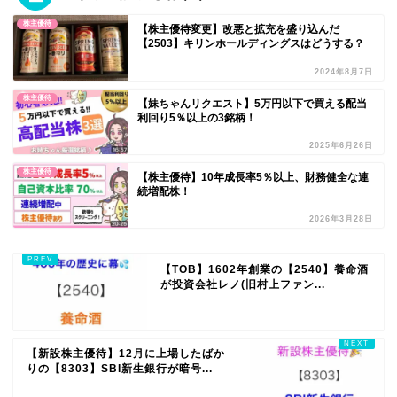
株主優待
【株主優待変更】改悪と拡充を盛り込んだ
【2503】キリンホールディングスはどうする？
2024年8月7日
株主優待
【妹ちゃんリクエスト】5万円以下で買える配当
利回り5％以上の3銘柄！
2025年6月26日
株主優待
【株主優待】10年成長率5％以上、財務健全な連
続増配株！
2026年3月28日
【TOB】1602年創業の【2540】養命酒
が投資会社レノ(旧村上ファン...
【新設株主優待】12月に上場したばか
りの【8303】SBI新生銀行が暗号...