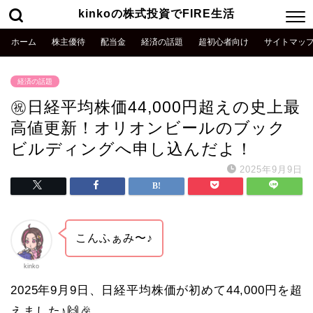
kinkoの株式投資でFIRE生活
ホーム
株主優待
配当金
経済の話題
超初心者向け
サイトマッ
経済の話題
㊗️日経平均株価44,000円超えの史上最
高値更新！オリオンビールのブック
ビルディングへ申し込んだよ！
2025年9月9日
こんふぁみ〜♪
kinko
2025年9月9日、日経平均株価が初めて44,000円を超
えました♪🙌🎉