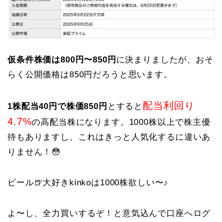
仮条件株価は800円〜850円
に決まりましたが、おそ
らく公開価格は850円だろうと思います。
配当利回り
1株配当40円で株価850円
とすると
4.7%
の高配当株になります。1000株以上で株主優
待もありますし、これはきっと人気化するに違いあ
りません！😳
ビール🍺大好きkinkoは1000株欲しい〜♪
よ〜し、全力買いするぞ！と意気込んで口座へログ