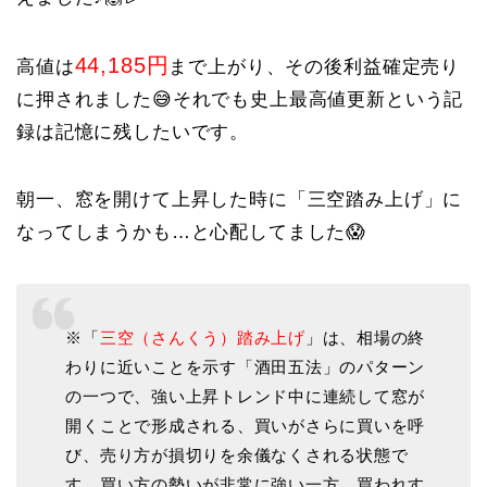
44,185円
高値は
まで上がり、その後利益確定売り
に押されました😅それでも史上最高値更新という記
録は記憶に残したいです。
朝一、窓を開けて上昇した時に「三空踏み上げ」に
なってしまうかも…と心配してました😱
※「
三空（さんくう）踏み上げ
」は、相場の終
わりに近いことを示す「酒田五法」のパターン
の一つで、強い上昇トレンド中に連続して窓が
開くことで形成される、買いがさらに買いを呼
び、売り方が損切りを余儀なくされる状態で
す。
買い方の勢いが非常に強い一方、買われす