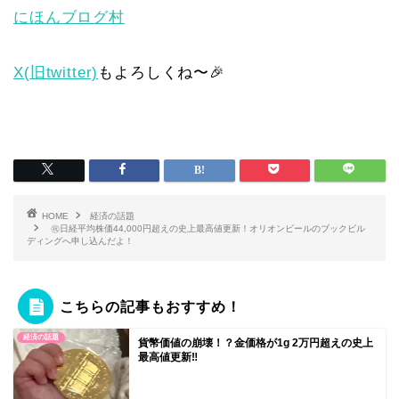
にほんブログ村
X(旧twitter)
もよろしくね〜🎉
HOME
経済の話題
㊗️日経平均株価44,000円超えの史上最高値更新！オリオンビールのブックビル
ディングへ申し込んだよ！
こちらの記事もおすすめ！
経済の話題
貨幣価値の崩壊！？金価格が1g 2万円超えの史上
最高値更新‼️