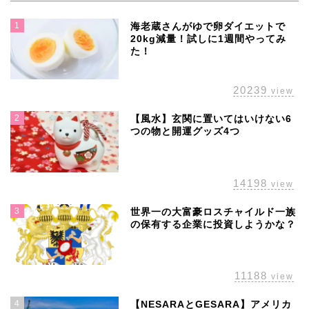
1
海老蔵さんがゆで卵ダイエットで
20kg減量！試しに1週間やってみ
た！
20239
view
2
【風水】玄関に置いてはいけない6
つの物と開運グッズ4つ
14198
view
3
世界一の大富豪ロスチャイルド一族
の保有する企業に投資しようかな？
11188
view
4
【NESARAとGESARA】アメリカ