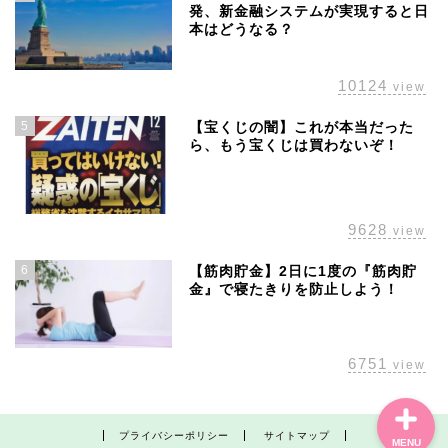
発、新金融システムが実現すると日
本はどうなる？
10124
view
5
【宝くじの闇】これが本当だった
ら、もう宝くじは買わないぞ！
ホーム
株主優待
9628
view
配当金
6
【筋肉貯金】2日に1度の『筋肉貯
金』で寝たきりを防止しよう！
経済の話題
6751
view
プライバシーポリシー
サイトマップ
MENU