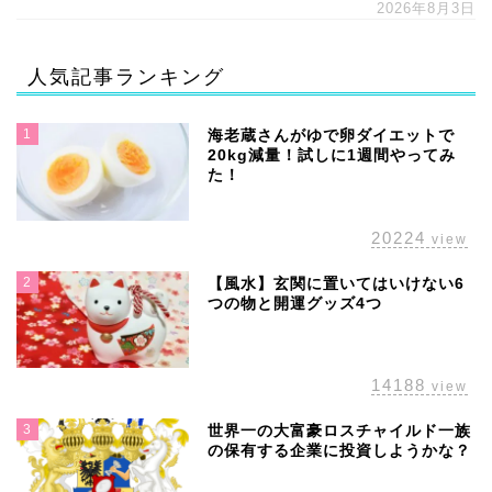
2026年8月3日
人気記事ランキング
1
海老蔵さんがゆで卵ダイエットで
20kg減量！試しに1週間やってみ
た！
20224
view
2
【風水】玄関に置いてはいけない6
つの物と開運グッズ4つ
14188
view
3
世界一の大富豪ロスチャイルド一族
の保有する企業に投資しようかな？