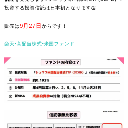
投資する投資信託は日本初となります👏
9月27日
販売は
からです！
楽天•高配当株式•米国ファンド