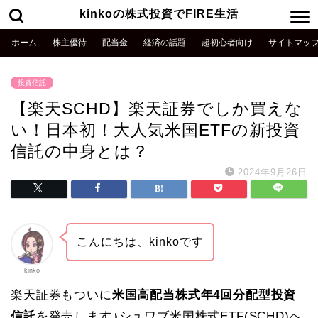
kinkoの株式投資でFIRE生活
ホーム
株主優待
配当金
経済の話題
超初心者向け
サイトマッ
投資信託
【楽天SCHD】楽天証券でしか買えな
い！日本初！大人気米国ETFの新投資
信託の中身とは？
2024年9月26日
こんにちは、kinkoです
kinko
楽天証券もついに
米国高配当株式年4回分配型投資
信託
を発売します♪シュワブ米国株式ETF(SCHD)へ