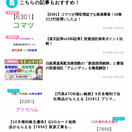
こちらの記事もおすすめ！
投資信託
【6301】コマツが増収増益でも株価暴落！10株
だけ打診買いしたよ！
2024年7月30日
投資信託
【楽天証券vsSBI証券】投資信託保有ポイント比
較！
2025年1月18日
投資信託
日経累進高配当株指数の「新規採用銘柄」と最強
の投資信託「アムンディ」を徹底解説！
2026年7月25日
【円高&TOB狙い銘柄】9月末権利で自
社商品がもらえる【2281】プリマ...
【10月権利株主優待】QUOカード他商
品がもらえる【7856】萩原工業を...