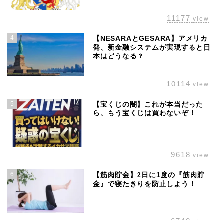
11177
view
4
【NESARAとGESARA】アメリカ
発、新金融システムが実現すると日
本はどうなる？
10114
view
5
【宝くじの闇】これが本当だった
ら、もう宝くじは買わないぞ！
ホーム
株主優待
9618
view
配当金
6
【筋肉貯金】2日に1度の『筋肉貯
金』で寝たきりを防止しよう！
経済の話題