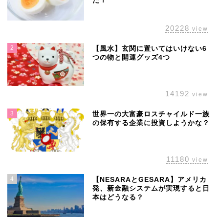
た！
20228
view
2
【風水】玄関に置いてはいけない6
つの物と開運グッズ4つ
14192
view
3
世界一の大富豪ロスチャイルド一族
の保有する企業に投資しようかな？
11180
view
4
【NESARAとGESARA】アメリカ
発、新金融システムが実現すると日
本はどうなる？