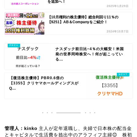
を追加へ！
2025年1月29日
株主優待
【10月権利の株主優待】総合利回り11％の
【9251】AB＆Companyをご紹介！
2024年10月7日
ナスダック前日比−4％の大幅安！米国
発の世界同時株安へ！何が起こってい
る...
【復活株主優待】PBR0.6倍の
【3355】クリヤマホールディングスが
Q...
管理人：kinko
主人が定年退職し、夫婦で日本株の配当金
とキャピタルで生活費を捻出中のアラフィフ主婦😊 株初