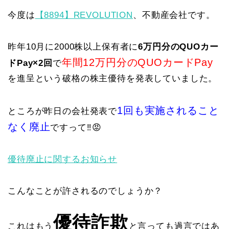
今度は
【8894】REVOLUTION
、不動産会社です。
昨年10月に2000株以上保有者に
6万円分のQUOカー
年間12万円分のQUOカードPay
ドPay×2回
で
を進呈という破格の株主優待を発表していました。
1回も実施されること
ところが昨日の会社発表で
なく廃止
ですって‼️😡
優待廃止に関するお知らせ
こんなことが許されるのでしょうか？
優待詐欺
これはもう
と言っても過言ではあ