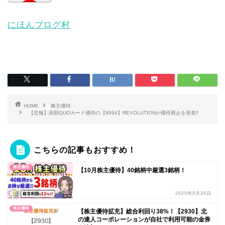
にほんブログ村
HOME
株主優待
【悲報】高額QUOカード優待の【8894】REVOLUTIONが優待廃止を発表‼️
こちらの記事もおすすめ！
株主優待
【10月株主優待】40銘柄中厳選3銘柄！
2025年8月26日
株主優待
【株主優待拡充】総合利回り38%！【2930】北
の達人コーポレーションが自社で利用可能の金券