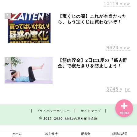
10119
view
5
【宝くじの闇】これが本当だった
ら、もう宝くじは買わないぞ！
ホーム
株主優待
9623
view
配当金
6
【筋肉貯金】2日に1度の『筋肉貯
金』で寝たきりを防止しよう！
経済の話題
6745
view
プライバシーポリシー
サイトマップ
MENU
2017–2026 kinkoの幸せ配当金庫
ホーム
株主優待
配当金
経済の話題