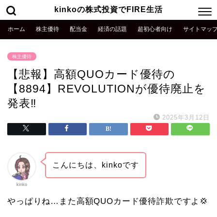
kinkoの株式投資でFIRE生活
ホーム
株主優待
配当金
経済の話題
超初心者向け
サイトマッ
株主優待
【悲報】高額QUOカード優待の
【8894】REVOLUTIONが優待廃止を
発表‼️
2025年3月12日
こんにちは、kinkoです
kinko
やっぱりね…また高額QUOカード優待詐欺ですよ💢