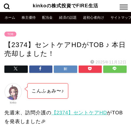
kinkoの株式投資でFIRE生活
ホーム
株主優待
配当金
経済の話題
超初心者向け
サイトマッ
TOB
【2374】セントケアHDがTOB ♪ 本日
売却しました！
2025年11月12日
こんふぁみ〜♪
kinko
先週末、訪問介護の
【2374】セントケアHD
がTOB
を発表しました🎉