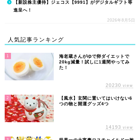
【新設株主優待】ジェコス【9991】がデジタルギフト等
進呈へ！
2026年8月5日
人気記事ランキング
1
海老蔵さんがゆで卵ダイエットで
20kg減量！試しに1週間やってみ
た！
20230
view
2
【風水】玄関に置いてはいけない6
つの物と開運グッズ4つ
14193
view
3