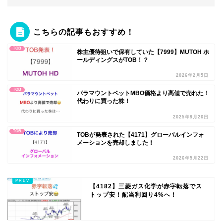
こちらの記事もおすすめ！
TOB
株主優待狙いで保有していた【7999】MUTOH ホ
ールディングスがTOB！？
2026年2月5日
TOB
パラマウントベットMBO価格より高値で売れた！
代わりに買った株！
2025年9月26日
TOB
TOBが発表された【4171】グローバルインフォ
メーションを売却しました！
2026年5月22日
【4182】三菱ガス化学が赤字転落でス
トップ安！配当利回り4%へ！