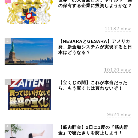
世界一の大富豪ロスチャイルド一族
の保有する企業に投資しようかな？
11182
view
4
【NESARAとGESARA】アメリカ
発、新金融システムが実現すると日
本はどうなる？
10120
view
5
【宝くじの闇】これが本当だった
ら、もう宝くじは買わないぞ！
ホーム
株主優待
9624
view
配当金
6
【筋肉貯金】2日に1度の『筋肉貯
金』で寝たきりを防止しよう！