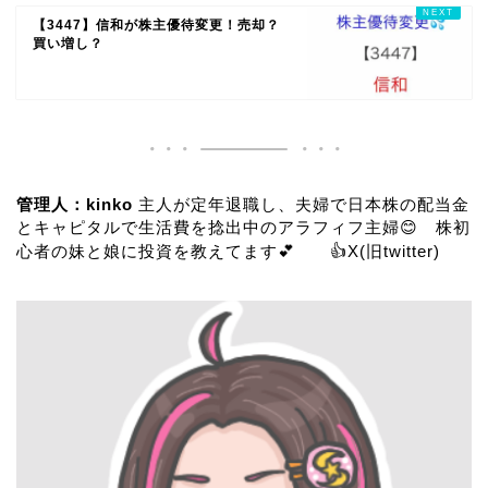
【3447】信和が株主優待変更！売却？
買い増し？
管理人：kinko
主人が定年退職し、夫婦で日本株の配当金
とキャピタルで生活費を捻出中のアラフィフ主婦😊 株初
心者の妹と娘に投資を教えてます💕 👍
X(旧twitter)