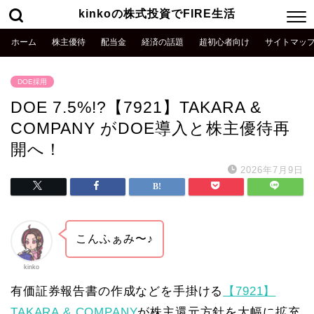
kinkoの株式投資でFIRE生活
ホーム
株主優待
配当金
経済の話題
超初心者向け
サイトマッ
DOE採用
DOE 7.5%!?【7921】TAKARA &
COMPANY がDOE導入と株主優待再
開へ！
2026年7月9日
こんふぁみ〜♪
kinko
有価証券報告書の作成などを手掛ける
【7921】
TAKARA & COMPANY
が株主還元方針を大幅に拡充