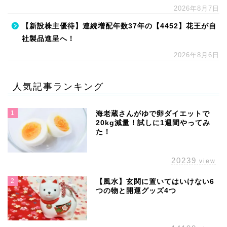
2026年8月7日
【新設株主優待】連続増配年数37年の【4452】花王が自
社製品進呈へ！
2026年8月6日
人気記事ランキング
1
海老蔵さんがゆで卵ダイエットで
20kg減量！試しに1週間やってみ
た！
20239
view
2
【風水】玄関に置いてはいけない6
つの物と開運グッズ4つ