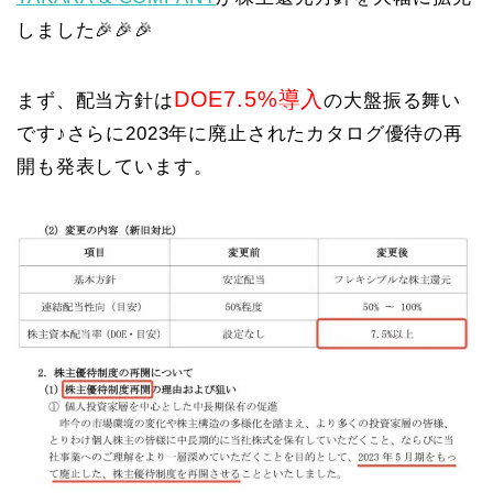
しました🎉🎉🎉
DOE7.5%導入
まず、配当方針は
の大盤振る舞い
です♪さらに2023年に廃止されたカタログ優待の再
開も発表しています。