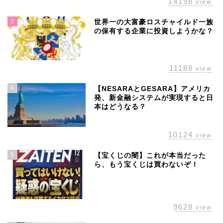
14198
view
3
世界一の大富豪ロスチャイルド一族
の保有する企業に投資しようかな？
11188
view
4
【NESARAとGESARA】アメリカ
発、新金融システムが実現すると日
本はどうなる？
10124
view
5
【宝くじの闇】これが本当だった
ら、もう宝くじは買わないぞ！
ホーム
株主優待
9628
view