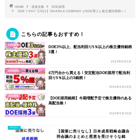
HOME
投資全般
DOE採用
DOE 7.5%!?【7921】TAKARA & COMPANY がDOE導入と株主優待再開へ！
こちらの記事もおすすめ！
DOE採用
DOE3%以上、配当利回り5％以上の株主優待銘柄
3選！
2025年6月2日
DOE採用
4万円台から買える！安定配当DOE採用で配当利
回り5％以上の3銘柄！
2026年5月24日
DOE採用
【DOE採用銘柄】今期増配予定で株主優待のある
高配当株！
2026年5月30日
【国策に売りなし】日本成長戦略会議合
同会議のまとめと恩恵を受けそうな銘