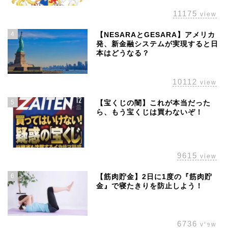
11175
view
4
【NESARAとGESARA】アメリカ
発、新金融システムが実現すると日
本はどうなる？
10112
view
5
【宝くじの闇】これが本当だった
ら、もう宝くじは買わないぞ！
ホーム
株主優待
9615
view
配当金
6
【筋肉貯金】2日に1度の『筋肉貯
金』で寝たきりを防止しよう！
経済の話題
6736
view