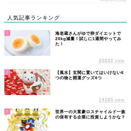
人気記事ランキング
1
海老蔵さんがゆで卵ダイエットで
20kg減量！試しに1週間やってみ
た！
20222
view
2
【風水】玄関に置いてはいけない6
つの物と開運グッズ4つ
14185
view
3
世界一の大富豪ロスチャイルド一族
の保有する企業に投資しようかな？