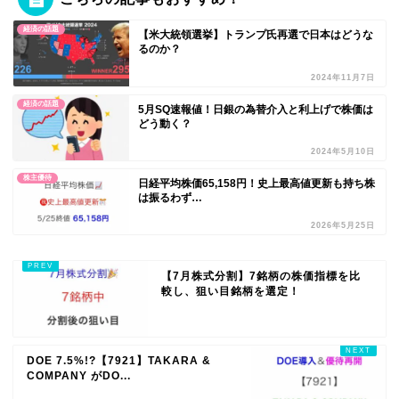
経済の話題
【米大統領選挙】トランプ氏再選で日本はどうな
るのか？
2024年11月7日
経済の話題
5月SQ速報値！日銀の為替介入と利上げで株価は
どう動く？
2024年5月10日
株主優待
日経平均株価65,158円！史上最高値更新も持ち株
は振るわず…
2026年5月25日
【7月株式分割】7銘柄の株価指標を比
較し、狙い目銘柄を選定！
DOE 7.5%!?【7921】TAKARA &
COMPANY がDO...