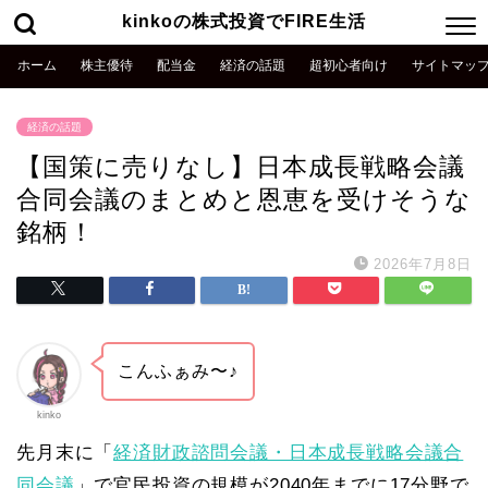
kinkoの株式投資でFIRE生活
ホーム
株主優待
配当金
経済の話題
超初心者向け
サイトマッ
経済の話題
【国策に売りなし】日本成長戦略会議
合同会議のまとめと恩恵を受けそうな
銘柄！
2026年7月8日
こんふぁみ〜♪
kinko
先月末に「
経済財政諮問会議・日本成長戦略会議合
同会議
」で官民投資の規模が2040年までに17分野で