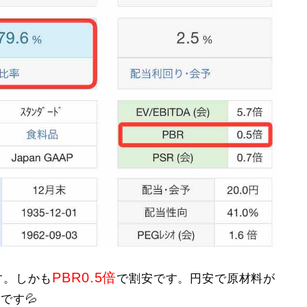
PBR0.5倍
す。しかも
で割安です。円安で原材料が
です💦