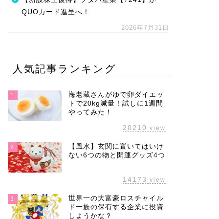
QUOカード進呈へ！
2026年7月31日
人気記事ランキング
海老蔵さんがゆで卵ダイエッ
1
トで20kg減量！試しに1週間
やってみた！
20210
view
【風水】玄関に置いてはいけ
2
ない6つの物と開運グッズ4つ
14173
view
世界一の大富豪ロスチャイル
3
ド一族の保有する企業に投資
しようかな？