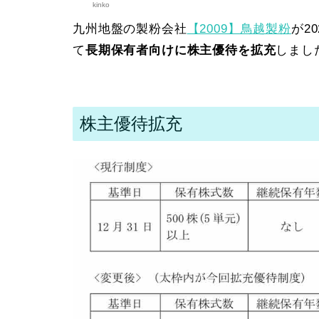
kinko
九州地盤の製粉会社
【2009】鳥越製粉
が2
て
長期保有者向けに株主優待を拡充
しました
株主優待拡充