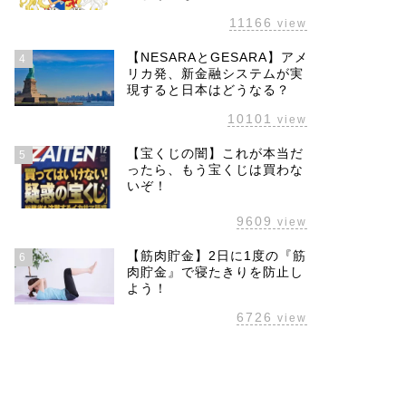
11166
view
【NESARAとGESARA】アメ
4
リカ発、新金融システムが実
現すると日本はどうなる？
10101
view
【宝くじの闇】これが本当だ
5
ったら、もう宝くじは買わな
いぞ！
9609
view
【筋肉貯金】2日に1度の『筋
6
肉貯金』で寝たきりを防止し
よう！
6726
view