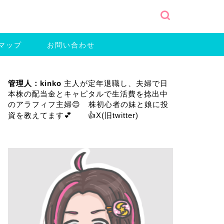
マップ
お問い合わせ
管理人：kinko
主人が定年退職し、夫婦で日
本株の配当金とキャピタルで生活費を捻出中
のアラフィフ主婦😊 株初心者の妹と娘に投
資を教えてます💕 👍
X(旧twitter)