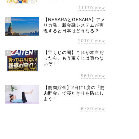
11170
view
【NESARAとGESARA】アメ
4
リカ発、新金融システムが実
現すると日本はどうなる？
10107
view
【宝くじの闇】これが本当だ
5
ったら、もう宝くじは買わな
いぞ！
9610
view
【筋肉貯金】2日に1度の『筋
6
肉貯金』で寝たきりを防止し
よう！
6730
view