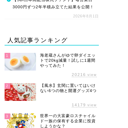
3000円ずつ2年半積み立てた結果を公開！
2026年8月1日
人気記事ランキング
海老蔵さんがゆで卵ダイエッ
1
トで20kg減量！試しに1週間
やってみた！
20216
view
【風水】玄関に置いてはいけ
2
ない6つの物と開運グッズ4つ
14179
view
世界一の大富豪ロスチャイル
3
ド一族の保有する企業に投資
しようかな？