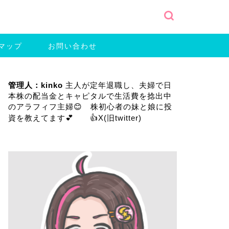
マップ
お問い合わせ
管理人：kinko
主人が定年退職し、夫婦で日
本株の配当金とキャピタルで生活費を捻出中
のアラフィフ主婦😊 株初心者の妹と娘に投
資を教えてます💕 👍
X(旧twitter)