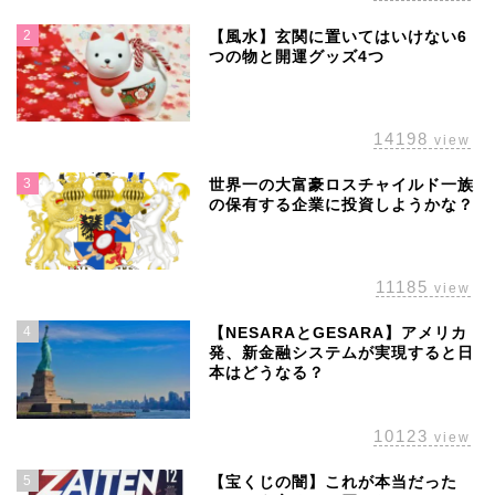
2
【風水】玄関に置いてはいけない6
つの物と開運グッズ4つ
14198
view
3
世界一の大富豪ロスチャイルド一族
の保有する企業に投資しようかな？
11185
view
4
【NESARAとGESARA】アメリカ
発、新金融システムが実現すると日
本はどうなる？
10123
view
5
【宝くじの闇】これが本当だった