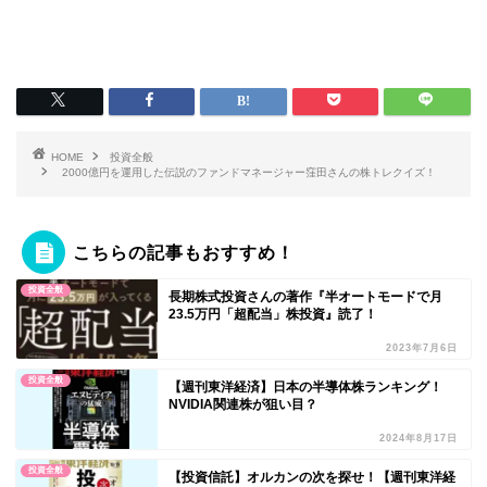
HOME
投資全般
2000億円を運用した伝説のファンドマネージャー窪田さんの株トレクイズ！
こちらの記事もおすすめ！
投資全般
長期株式投資さんの著作『半オートモードで月
23.5万円「超配当」株投資』読了！
2023年7月6日
投資全般
【週刊東洋経済】日本の半導体株ランキング！
NVIDIA関連株が狙い目？
2024年8月17日
投資全般
【投資信託】オルカンの次を探せ！【週刊東洋経