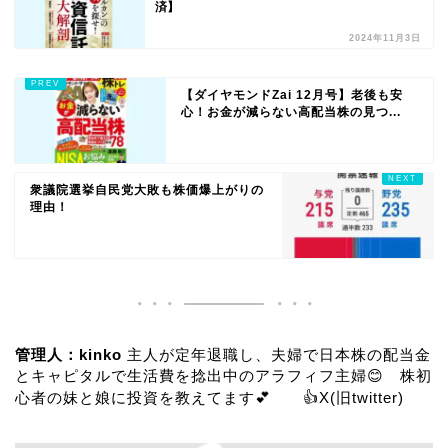
済】
2024年11月3日
【ダイヤモンドZai 12月号】老後も安
心！お金が減らない高配当株の見つ...
衆議院選挙自民党大敗も株価爆上がりの
理由！
管理人：kinko
主人が定年退職し、夫婦で日本株の配当金
とキャピタルで生活費を捻出中のアラフィフ主婦😊 株初
心者の妹と娘に投資を教えてます💕 👍
X(旧twitter)