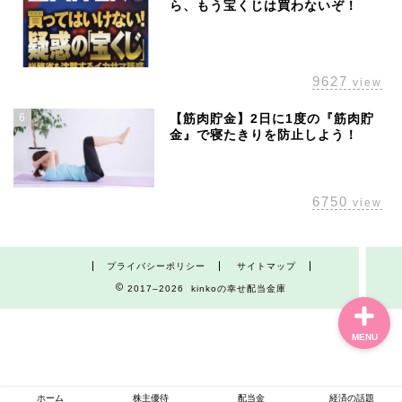
ら、もう宝くじは買わないぞ！
9627
ホーム
view
6
【筋肉貯金】2日に1度の『筋肉貯
株主優待
金』で寝たきりを防止しよう！
配当金
6750
view
経済の話題
プライバシーポリシー
サイトマップ
2017–2026 kinkoの幸せ配当金庫
MENU
ホーム
株主優待
配当金
経済の話題