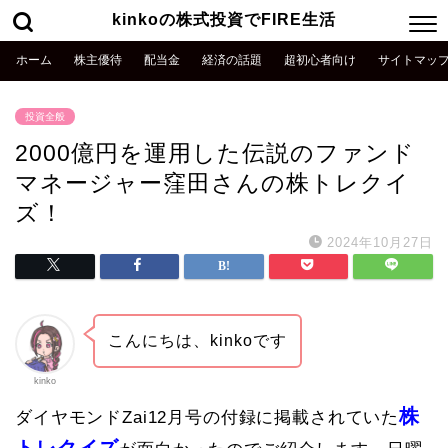
kinkoの株式投資でFIRE生活
ホーム
株主優待
配当金
経済の話題
超初心者向け
サイトマッ
投資全般
2000億円を運用した伝説のファンド
マネージャー窪田さんの株トレクイ
ズ！
2024年10月27日
こんにちは、kinkoです
kinko
株
ダイヤモンドZai12月号の付録に掲載されていた
トレクイズ