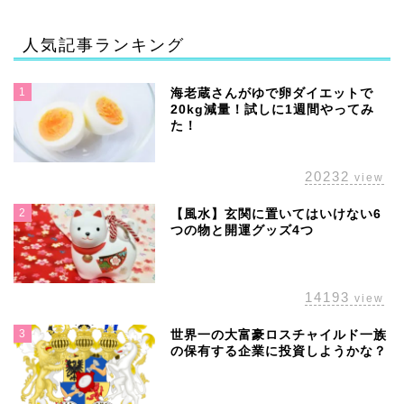
人気記事ランキング
1
海老蔵さんがゆで卵ダイエットで
20kg減量！試しに1週間やってみ
た！
20232
view
2
【風水】玄関に置いてはいけない6
つの物と開運グッズ4つ
14193
view
3
世界一の大富豪ロスチャイルド一族
の保有する企業に投資しようかな？