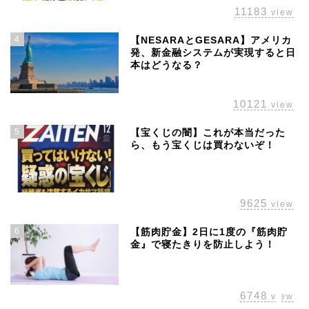
11183
view
4
【NESARAとGESARA】アメリカ
発、新金融システムが実現すると日
本はどうなる？
10121
view
5
【宝くじの闇】これが本当だった
ら、もう宝くじは買わないぞ！
ホーム
株主優待
9625
view
配当金
6
【筋肉貯金】2日に1度の『筋肉貯
金』で寝たきりを防止しよう！
経済の話題
6748
view