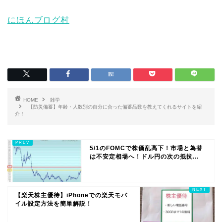
にほんブログ村
HOME
雑学
【防災備蓄】年齢・人数別の自分に合った備蓄品数を教えてくれるサイトを紹
介！
5/1のFOMCで株価乱高下！市場と為替
は不安定相場へ！ドル円の次の抵抗...
【楽天株主優待】iPhoneでの楽天モバ
イル設定方法を簡単解説！