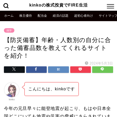
kinkoの株式投資でFIRE生活
ホーム
株主優待
配当金
経済の話題
超初心者向け
サイトマッ
雑学
【防災備蓄】年齢・人数別の自分に合
った備蓄品数を教えてくれるサイト
を紹介！
2024年5月3日
こんにちは、kinkoです
kinko
今年の元旦早々に能登地震が起こり、もはや日本全
国どこにいても地震や災害の脅威にさらされていま